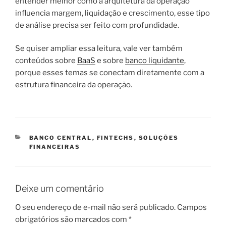
entender melhor como a arquitetura da operação
influencia margem, liquidação e crescimento, esse tipo
de análise precisa ser feito com profundidade.
Se quiser ampliar essa leitura, vale ver também
conteúdos sobre
BaaS
e sobre
banco liquidante
,
porque esses temas se conectam diretamente com a
estrutura financeira da operação.
CATEGORIAS
BANCO CENTRAL
,
FINTECHS
,
SOLUÇÕES
FINANCEIRAS
Deixe um comentário
O seu endereço de e-mail não será publicado.
Campos
obrigatórios são marcados com
*