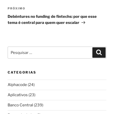
Próximo
PRÓXIMO
post
Debêntures no funding de fintechs: por que esse
tema é central para quem quer escalar
Pesquisar
Pesqui
por:
CATEGORIAS
Alphacode
(24)
Aplicativos
(23)
Banco Central
(239)