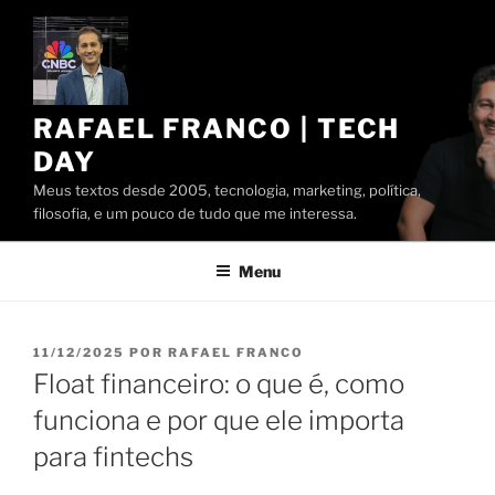
Pular
para
o
conteúdo
RAFAEL FRANCO | TECH
DAY
Meus textos desde 2005, tecnologia, marketing, política,
filosofia, e um pouco de tudo que me interessa.
Menu
PUBLICADO
11/12/2025
POR
RAFAEL FRANCO
EM
Float financeiro: o que é, como
funciona e por que ele importa
para fintechs