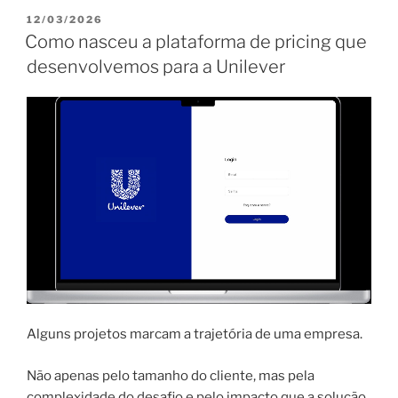
PUBLICADO
12/03/2026
EM
Como nasceu a plataforma de pricing que
desenvolvemos para a Unilever
Alguns projetos marcam a trajetória de uma empresa.
Não apenas pelo tamanho do cliente, mas pela
complexidade do desafio e pelo impacto que a solução