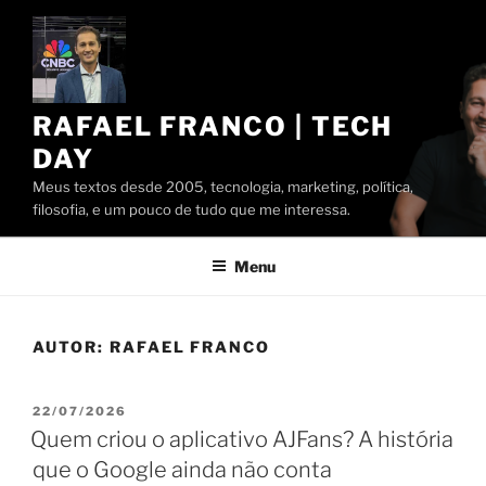
Pular
para
o
conteúdo
RAFAEL FRANCO | TECH
DAY
Meus textos desde 2005, tecnologia, marketing, política,
filosofia, e um pouco de tudo que me interessa.
Menu
AUTOR:
RAFAEL FRANCO
PUBLICADO
22/07/2026
EM
Quem criou o aplicativo AJFans? A história
que o Google ainda não conta