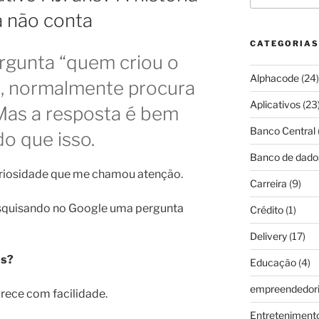
a não conta
CATEGORIAS
gunta “quem criou o
Alphacode
(24)
”, normalmente procura
Aplicativos
(23
as a resposta é bem
Banco Central
do que isso.
Banco de dado
riosidade que me chamou atenção.
Carreira
(9)
quisando no Google uma pergunta
Crédito
(1)
Delivery
(17)
ns?
Educação
(4)
empreendedor
rece com facilidade.
Entreteniment