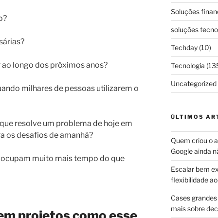
Soluções finan
o?
soluções tecno
sárias?
Techday
(10)
r ao longo dos próximos anos?
Tecnologia
(13
Uncategorized
ando milhares de pessoas utilizarem o
ÚLTIMOS AR
que resolve um problema de hoje em
a os desafios de amanhã?
Quem criou o ap
Google ainda n
 ocupam muito mais tempo do que
Escalar bem ex
flexibilidade 
Cases grandes 
mais sobre dec
 em projetos como esse