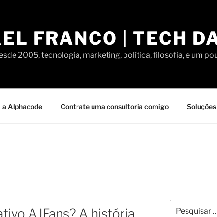
EL FRANCO | TECH D
sde 2005, tecnologia, marketing, política, filosofia, e um po
 a Alphacode
Contrate uma consultoria comigo
Soluções 
A
Pesquisar
tivo AJFans? A história
por: