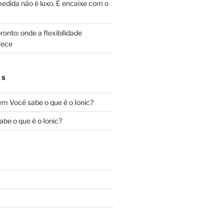
edida não é luxo. É encaixe com o
onto: onde a flexibilidade
rece
OS
em
Você sabe o que é o Ionic?
abe o que é o Ionic?