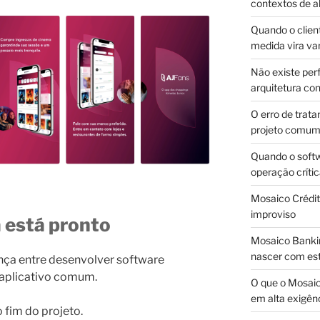
contextos de a
Quando o client
medida vira v
Não existe pe
arquitetura con
O erro de trata
projeto comu
Quando o soft
operação críti
Mosaico Crédito
improviso
a está pronto
Mosaico Bankin
nascer com est
ença entre desenvolver software
 aplicativo comum.
O que o Mosaic
em alta exigên
 fim do projeto.