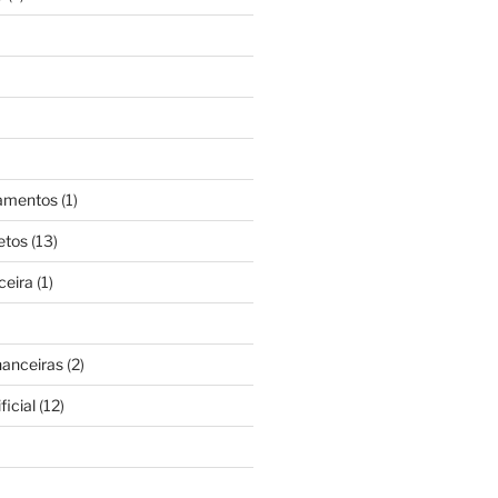
gamentos
(1)
etos
(13)
ceira
(1)
nanceiras
(2)
ficial
(12)