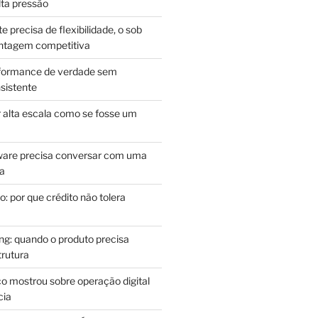
lta pressão
e precisa de flexibilidade, o sob
antagem competitiva
rformance de verdade sem
sistente
r alta escala como se fosse um
m
ware precisa conversar com uma
ca
: por que crédito não tolera
g: quando o produto precisa
rutura
o mostrou sobre operação digital
cia