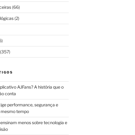
ceiras
(66)
lógicas
(2)
5)
(357)
TIGOS
licativo AJFans? A história que o
ão conta
ige performance, segurança e
ao mesmo tempo
ensinam menos sobre tecnologia e
isão