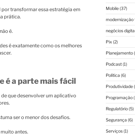
Mobile
(37)
l por transformar essa estratégia em
 prática.
modernização f
negócios digita
não é.
Pix
(2)
dades é exatamente como os melhores
scer.
Planejamento
(
Podcast
(1)
Política
(6)
 é a parte mais fácil
Produtividade
(
 de que desenvolver um aplicativo
Programação
(
ores.
Regulatório
(5)
stuma ser o menor dos desafios.
Segurança
(6)
Serviços
(1)
muito antes.