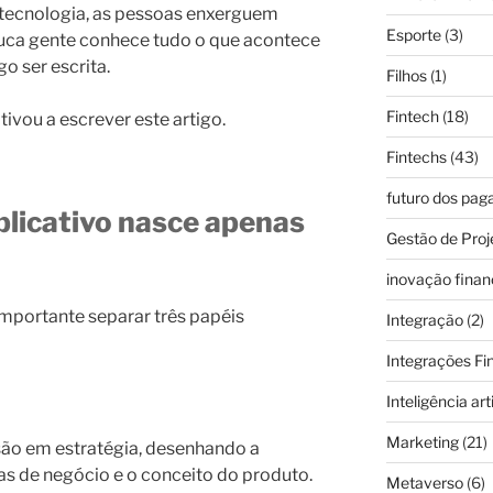
 tecnologia, as pessoas enxerguem
Esporte
(3)
ouca gente conhece tudo o que acontece
go ser escrita.
Filhos
(1)
Fintech
(18)
ivou a escrever este artigo.
Fintechs
(43)
futuro dos pa
licativo nasce apenas
Gestão de Proj
inovação finan
mportante separar três papéis
Integração
(2)
Integrações Fi
Inteligência arti
Marketing
(21)
são em estratégia, desenhando a
ras de negócio e o conceito do produto.
Metaverso
(6)