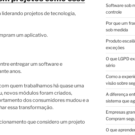
Software sob m
controle
liderando projetos de tecnologia,
Por que um fra
sob medida
ompram um aplicativo.
Produto escalá
exceções
O que LGPD exi
ntre entregar um software e
sério
nte anos.
Como a experi
visão sobre se
s com quem trabalhamos há quase uma
uiu, novos módulos foram criados,
A diferença en
portamento dos consumidores mudou e a
sistema que a
ar essa transformação.
Empresas gran
Compram segur
acionamento que considero um projeto
O que aprende