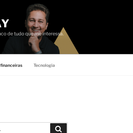
AY
uco de tudo que me interessa.
financeiras
Tecnologia
Pesquisar