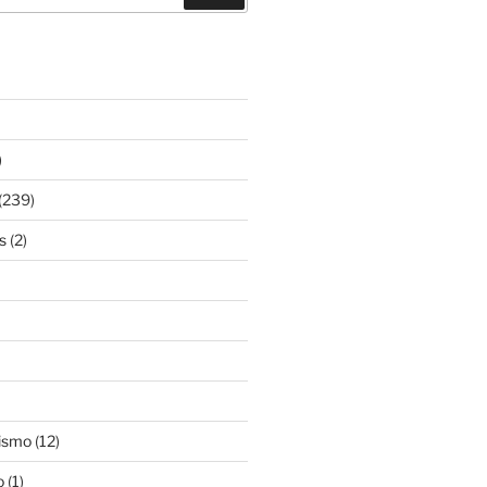
)
(239)
s
(2)
ismo
(12)
o
(1)