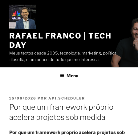
Pular
para
o
conteúdo
RAFAEL FRANCO | TECH
DAY
Meus textos desde 2005, tecnologia, marketing, política,
filosofia, e um pouco de tudo que me interessa.
Menu
PUBLICADO
15/06/2026
POR
API.SCHEDULER
EM
Por que um framework próprio
acelera projetos sob medida
Por que um framework próprio acelera projetos sob