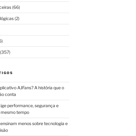
ceiras
(66)
lógicas
(2)
5)
(357)
TIGOS
licativo AJFans? A história que o
ão conta
ige performance, segurança e
ao mesmo tempo
ensinam menos sobre tecnologia e
isão