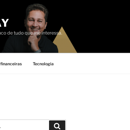
AY
uco de tudo que me interessa.
financeiras
Tecnologia
Pesquisar