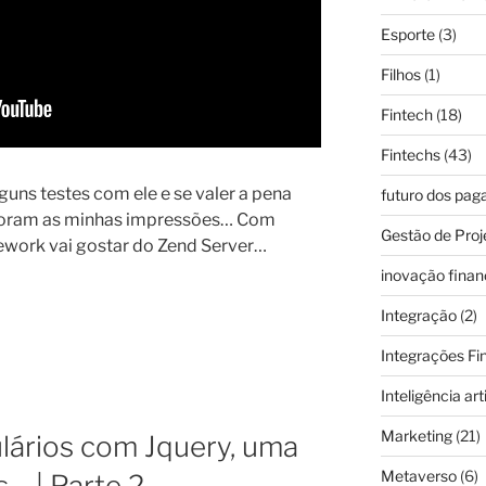
Esporte
(3)
Filhos
(1)
Fintech
(18)
Fintechs
(43)
guns testes com ele e se valer a pena
futuro dos pa
 foram as minhas impressões… Com
Gestão de Proj
ework vai gostar do Zend Server…
inovação finan
Integração
(2)
Integrações Fi
Inteligência arti
Marketing
(21)
lários com Jquery, uma
Metaverso
(6)
… | Parte 2