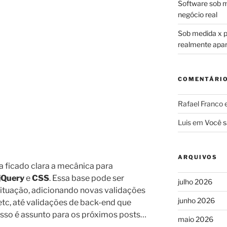
Software sob m
negócio real
Sob medida x pr
realmente apa
COMENTÁRI
Rafael Franco
Luis
em
Você s
ARQUIVOS
a ficado clara a mecânica para
jQuery
e
CSS
. Essa base pode ser
julho 2026
situação, adicionando novas validações
junho 2026
tc, até validações de back-end que
 isso é assunto para os próximos posts…
maio 2026