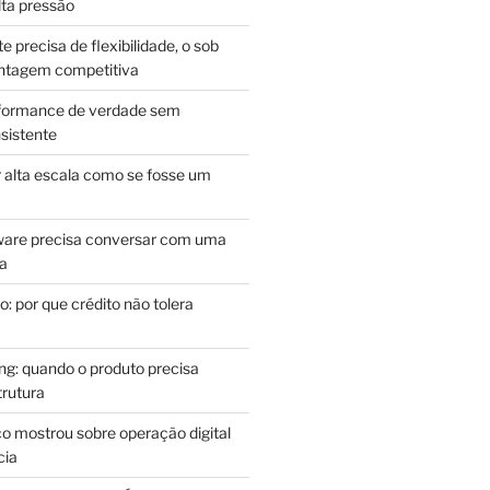
lta pressão
e precisa de flexibilidade, o sob
antagem competitiva
rformance de verdade sem
sistente
r alta escala como se fosse um
m
ware precisa conversar com uma
ca
: por que crédito não tolera
g: quando o produto precisa
rutura
o mostrou sobre operação digital
cia