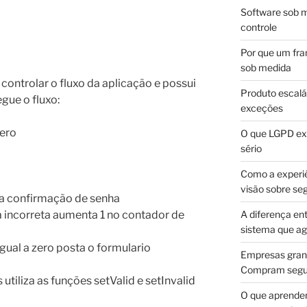
Software sob m
controle
Por que um fra
sob medida
controlar o fluxo da aplicação e possui
Produto escalá
gue o fluxo:
exceções
zero
O que LGPD exi
sério
Como a experi
visão sobre se
 a confirmação de senha
A diferença en
a incorreta aumenta 1 no contador de
sistema que a
gual a zero posta o formulario
Empresas gran
Compram segur
utiliza as funções setValid e setInvalid
O que aprende