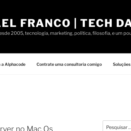
EL FRANCO | TECH D
sde 2005, tecnologia, marketing, política, filosofia, e um po
 a Alphacode
Contrate uma consultoria comigo
Soluções 
Pesquisar
erver no Mac Os
por: