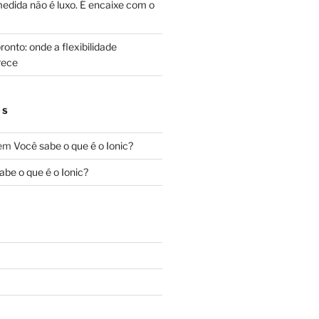
edida não é luxo. É encaixe com o
onto: onde a flexibilidade
rece
OS
em
Você sabe o que é o Ionic?
abe o que é o Ionic?