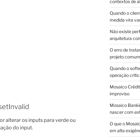
contextos de a
Quando o client
medida vira v
Não existe pe
arquitetura con
O erro de trata
projeto comu
Quando o soft
operação críti
Mosaico Crédito
improviso
Mosaico Bankin
setInvalid
nascer com est
r alterar os inputs para verde ou
O que o Mosaic
ação do input.
em alta exigên