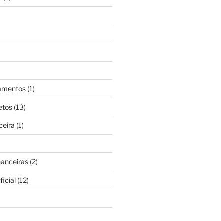
gamentos
(1)
etos
(13)
ceira
(1)
nanceiras
(2)
ficial
(12)