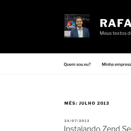
Pular
para
o
RAFA
conteúdo
Meus textos de
Quem sou eu?
Minha empresa
MÊS:
JULHO 2013
PUBLICADO
24/07/2013
EM
Instalando Zend S