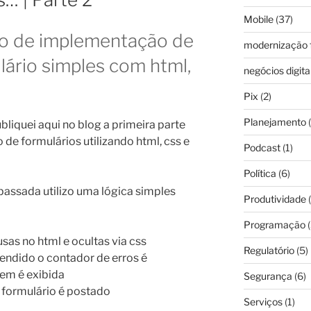
Mobile
(37)
o de implementação de
modernização f
lário simples com html,
negócios digita
Pix
(2)
Planejamento
(
liquei aqui no blog a primeira parte
o de formulários utilizando html, css e
Podcast
(1)
Política
(6)
assada utilizo uma lógica simples
Produtividade
(
Programação
(
sas no html e ocultas via css
Regulatório
(5)
endido o contador de erros é
em é exibida
Segurança
(6)
 formulário é postado
Serviços
(1)