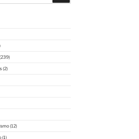
)
(239)
s
(2)
ismo
(12)
o
(1)