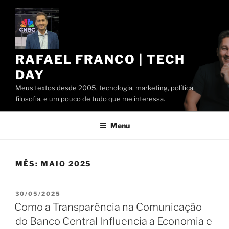
Pular
para
o
conteúdo
RAFAEL FRANCO | TECH
DAY
Meus textos desde 2005, tecnologia, marketing, política,
filosofia, e um pouco de tudo que me interessa.
Menu
MÊS:
MAIO 2025
PUBLICADO
30/05/2025
EM
Como a Transparência na Comunicação
do Banco Central Influencia a Economia e