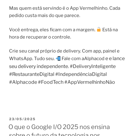
Mas quem está servindo é o App Vermelhinho. Cada
pedido custa mais do que parece.
Você entrega, eles ficam com a margem.
Está na
hora de recuperar o controle.
Crie seu canal próprio de delivery. Com app, painel e
e e lance
WhatsApp. Tudo seu.
Fale com aAlphacod
seu delivery independente. #DeliveryInteligente
#RestauranteDigital #IndependênciaDigital
#Alphacode #FoodTech #AppVermelhinhoNão
PUBLICADO
23/05/2025
EM
O que o Google I/O 2025 nos ensina
sobre o futuro da tecnologia nos