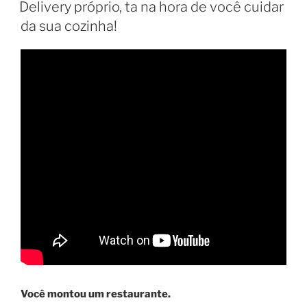
EM
Delivery próprio, ta na hora de você cuidar
da sua cozinha!
Você montou um restaurante.