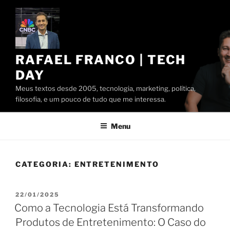
Pular
para
o
conteúdo
RAFAEL FRANCO | TECH
DAY
Meus textos desde 2005, tecnologia, marketing, política,
filosofia, e um pouco de tudo que me interessa.
Menu
CATEGORIA:
ENTRETENIMENTO
PUBLICADO
22/01/2025
EM
Como a Tecnologia Está Transformando
Produtos de Entretenimento: O Caso do