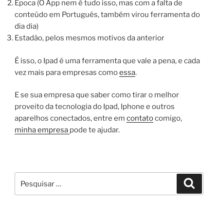
Época (O App nem é tudo isso, mas com a falta de
conteúdo em Português, também virou ferramenta do
dia dia)
Estadão, pelos mesmos motivos da anterior
É isso, o Ipad é uma ferramenta que vale a pena, e cada
vez mais para empresas como
essa
.
E se sua empresa que saber como tirar o melhor
proveito da tecnologia do Ipad, Iphone e outros
aparelhos conectados, entre em
contato
comigo,
minha empresa
pode te ajudar.
Pesquisar
Pesqui
por: