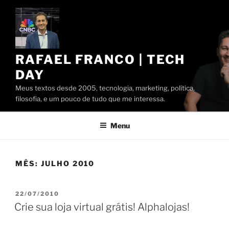
Pular
para
o
conteúdo
RAFAEL FRANCO | TECH
DAY
Meus textos desde 2005, tecnologia, marketing, política,
filosofia, e um pouco de tudo que me interessa.
Menu
MÊS:
JULHO 2010
PUBLICADO
22/07/2010
EM
Crie sua loja virtual grátis! Alphalojas!