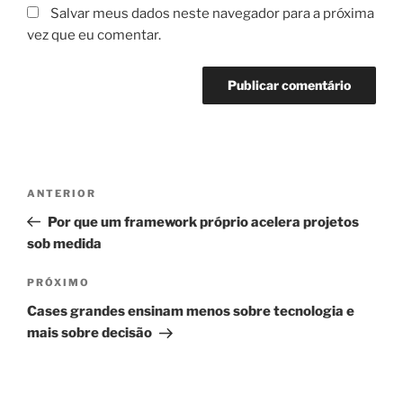
Salvar meus dados neste navegador para a próxima
vez que eu comentar.
Navegação
Post
ANTERIOR
de
anterior
Por que um framework próprio acelera projetos
Post
sob medida
Próximo
PRÓXIMO
post
Cases grandes ensinam menos sobre tecnologia e
mais sobre decisão