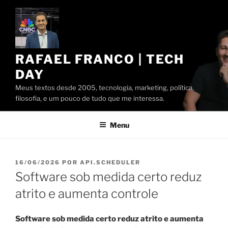
Pular
para
o
conteúdo
RAFAEL FRANCO | TECH
DAY
Meus textos desde 2005, tecnologia, marketing, política,
filosofia, e um pouco de tudo que me interessa.
Menu
PUBLICADO
16/06/2026
POR
API.SCHEDULER
EM
Software sob medida certo reduz
atrito e aumenta controle
Software sob medida certo reduz atrito e aumenta