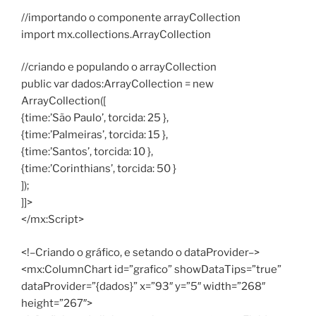
//importando o componente arrayCollection
import mx.collections.ArrayCollection
//criando e populando o arrayCollection
public var dados:ArrayCollection = new
ArrayCollection([
{time:’São Paulo’, torcida: 25 },
{time:’Palmeiras’, torcida: 15 },
{time:’Santos’, torcida: 10 },
{time:’Corinthians’, torcida: 50 }
]);
]]>
</mx:Script>
<!–Criando o gráfico, e setando o dataProvider–>
<mx:ColumnChart id=”grafico” showDataTips=”true”
dataProvider=”{dados}” x=”93″ y=”5″ width=”268″
height=”267″>