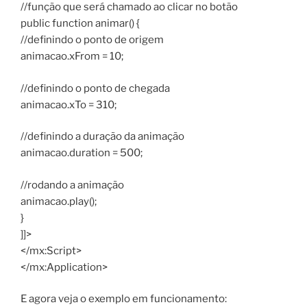
//função que será chamado ao clicar no botão
public function animar() {
//definindo o ponto de origem
animacao.xFrom = 10;
//definindo o ponto de chegada
animacao.xTo = 310;
//definindo a duração da animação
animacao.duration = 500;
//rodando a animação
animacao.play();
}
]]>
</mx:Script>
</mx:Application>
E agora veja o exemplo em funcionamento: