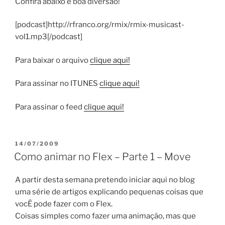
Confira abaixo e boa diversão!
[podcast]http://rfranco.org/rmix/rmix-musicast-
vol1.mp3[/podcast]
Para baixar o arquivo
clique aqui!
Para assinar no ITUNES
clique aqui!
Para assinar o feed
clique aqui!
PUBLICADO
14/07/2009
EM
Como animar no Flex – Parte 1 – Move
A partir desta semana pretendo iniciar aqui no blog
uma série de artigos explicando pequenas coisas que
vocÊ pode fazer com o Flex.
Coisas simples como fazer uma animação, mas que