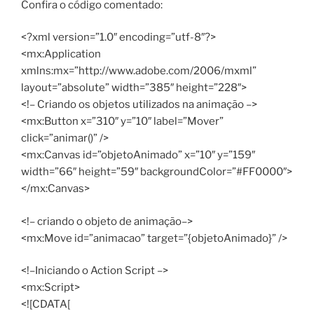
Confira o código comentado:
<?xml version=”1.0″ encoding=”utf-8″?>
<mx:Application
xmlns:mx=”http://www.adobe.com/2006/mxml”
layout=”absolute” width=”385″ height=”228″>
<!– Criando os objetos utilizados na animação –>
<mx:Button x=”310″ y=”10″ label=”Mover”
click=”animar()” />
<mx:Canvas id=”objetoAnimado” x=”10″ y=”159″
width=”66″ height=”59″ backgroundColor=”#FF0000″>
</mx:Canvas>
<!– criando o objeto de animação–>
<mx:Move id=”animacao” target=”{objetoAnimado}” />
<!–Iniciando o Action Script –>
<mx:Script>
<![CDATA[