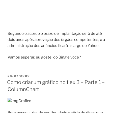
Segundo o acordo o prazo de implantação será de até
dois anos após aprovação dos órgãos competentes, e a
administração dos anúncios ficará a cargo do Yahoo.
Vamos esperar, eu gostei do Bing e você?
PUBLICADO
28/07/2009
EM
Como criar um gráfico no flex 3 – Parte 1 –
ColumnChart
Bom pessoal, dando continuidade a série de dicas que