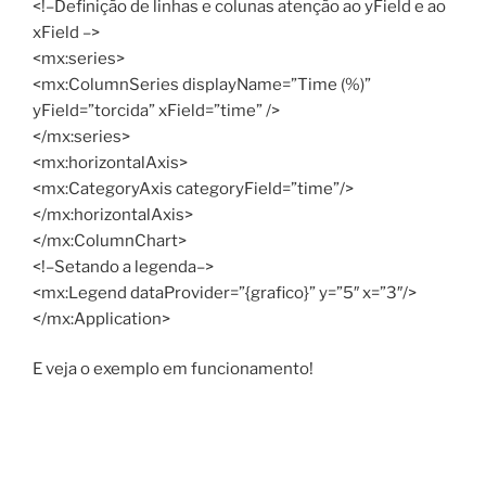
<!–Definição de linhas e colunas atenção ao yField e ao
xField –>
<mx:series>
<mx:ColumnSeries displayName=”Time (%)”
yField=”torcida” xField=”time” />
</mx:series>
<mx:horizontalAxis>
<mx:CategoryAxis categoryField=”time”/>
</mx:horizontalAxis>
</mx:ColumnChart>
<!–Setando a legenda–>
<mx:Legend dataProvider=”{grafico}” y=”5″ x=”3″/>
</mx:Application>
E veja o exemplo em funcionamento!