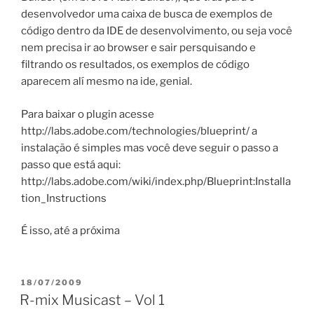
desenvolvedor uma caixa de busca de exemplos de
código dentro da IDE de desenvolvimento, ou seja você
nem precisa ir ao browser e sair persquisando e
filtrando os resultados, os exemplos de código
aparecem alí mesmo na ide, genial.
Para baixar o plugin acesse
http://labs.adobe.com/technologies/blueprint/ a
instalação é simples mas você deve seguir o passo a
passo que está aqui:
http://labs.adobe.com/wiki/index.php/Blueprint:Installa
tion_Instructions
É isso, até a próxima
PUBLICADO
18/07/2009
EM
R-mix Musicast – Vol 1