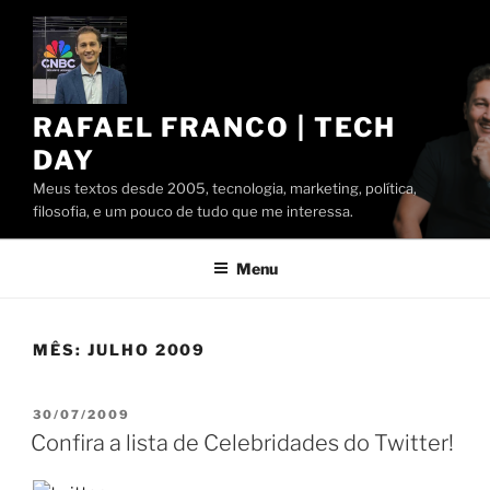
Pular
para
o
conteúdo
RAFAEL FRANCO | TECH
DAY
Meus textos desde 2005, tecnologia, marketing, política,
filosofia, e um pouco de tudo que me interessa.
Menu
MÊS:
JULHO 2009
PUBLICADO
30/07/2009
EM
Confira a lista de Celebridades do Twitter!