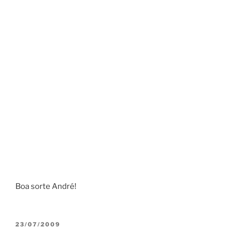
Boa sorte André!
PUBLICADO
23/07/2009