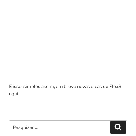
É isso, simples assim, em breve novas dicas de Flex3
aqui!
Pesquisar
Pesqui
por: