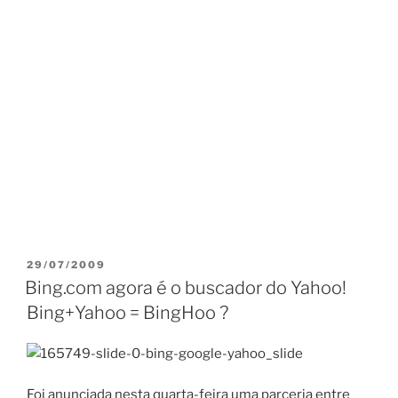
PUBLICADO
29/07/2009
EM
Bing.com agora é o buscador do Yahoo!
Bing+Yahoo = BingHoo ?
Foi anunciada nesta quarta-feira uma parceria entre