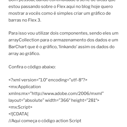
estou passando sobre o Flex aqui no blog hoje quero
mostrar a vocês como é simples criar um gráfico de
barras no Flex 3.
Para isso vou utilizar dois componentes, sendo eles um
arrayCollection para o armazenamento dos dados e um
BarChart que é o gráfico, ‘linkando’ assim os dados do
array ao gráfico.
Confira o código abaixo:
<?xml version=”1.0″ encoding=”utf-8″?>
<mx:Application
xmlns:mx=”http://www.adobe.com/2006/mxml”
layout=”absolute” width=”366″ height=”281″>
<mx:Script>
<![CDATA[
//Aqui começa o código action Script