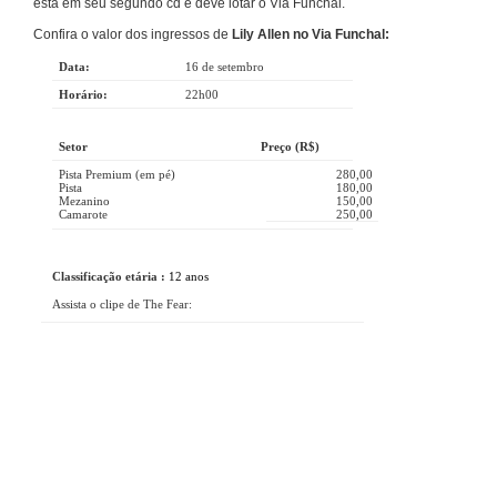
esta em seu segundo cd e deve lotar o Via Funchal.
Confira o valor dos ingressos de
Lily Allen no Via Funchal:
Data:
16 de setembro
Horário:
22h00
Setor
Preço (R$)
Pista Premium (em pé)
280,00
Pista
180,00
Mezanino
150,00
Camarote
250,00
Classificação etária :
12 anos
Assista o clipe de The Fear: