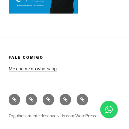
FALE COMIGO
Me chame no whatsapp
Quem
Minha
Contrate
Soluções
Tecnologia
sou
empresa
uma
financeiras
eu?
a
consultoria
Orgulhosamente desenvolvido com WordPress
Alphacode
comigo