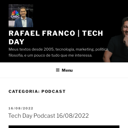
Pular
para
o
conteúdo
RAFAEL FRANCO | TECH
DAY
Meus textos desde 2005, tecnologia, marketing, política,
filosofia, e um pouco de tudo que me interessa.
Menu
CATEGORIA:
PODCAST
PUBLICADO
16/08/2022
EM
Tech Day Podcast 16/08/2022