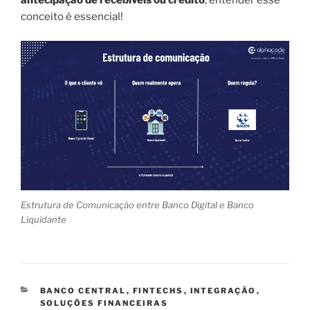
antecipação de recebíveis ou crédito
, entender esse
conceito é essencial!
Estrutura de Comunicação entre Banco Digital e Banco
Liquidante
CATEGORIAS
BANCO CENTRAL
,
FINTECHS
,
INTEGRAÇÃO
,
SOLUÇÕES FINANCEIRAS