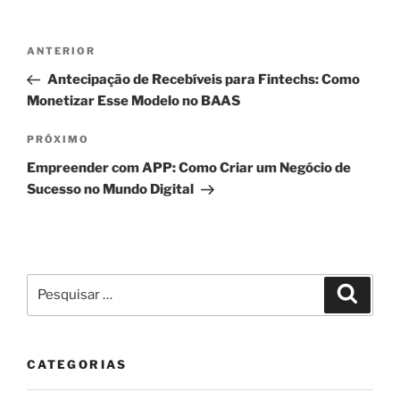
Navegação
Post
ANTERIOR
de
anterior
Antecipação de Recebíveis para Fintechs: Como
Post
Monetizar Esse Modelo no BAAS
Próximo
PRÓXIMO
post
Empreender com APP: Como Criar um Negócio de
Sucesso no Mundo Digital
Pesquisar
Pesqui
por:
CATEGORIAS