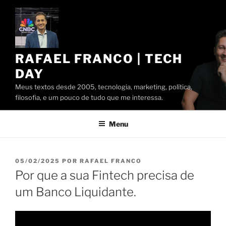
Pular
para
o
conteúdo
RAFAEL FRANCO | TECH
DAY
Meus textos desde 2005, tecnologia, marketing, política,
filosofia, e um pouco de tudo que me interessa.
Menu
PUBLICADO
05/02/2025
POR
RAFAEL FRANCO
EM
Por que a sua Fintech precisa de
um Banco Liquidante.