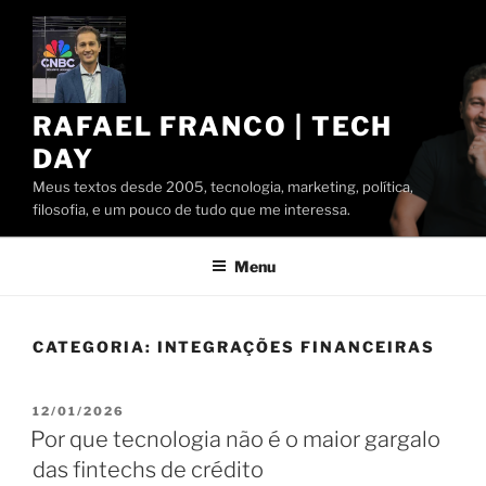
Pular
para
o
conteúdo
RAFAEL FRANCO | TECH
DAY
Meus textos desde 2005, tecnologia, marketing, política,
filosofia, e um pouco de tudo que me interessa.
Menu
CATEGORIA:
INTEGRAÇÕES FINANCEIRAS
PUBLICADO
12/01/2026
EM
Por que tecnologia não é o maior gargalo
das fintechs de crédito