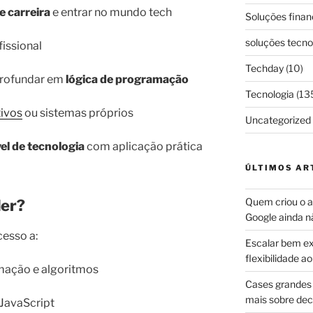
 carreira
e entrar no mundo tech
Soluções finan
soluções tecno
issional
Techday
(10)
profundar em
lógica de programação
Tecnologia
(13
tivos
ou sistemas próprios
Uncategorized
el de tecnologia
com aplicação prática
ÚLTIMOS AR
Quem criou o ap
der?
Google ainda n
cesso a:
Escalar bem ex
flexibilidade 
mação e algoritmos
Cases grandes 
mais sobre dec
JavaScript