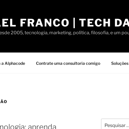
EL FRANCO | TECH D
sde 2005, tecnologia, marketing, política, filosofia, e um po
 a Alphacode
Contrate uma consultoria comigo
Soluções 
ÇÃO
Pesquisar
nologia: aprenda
por: