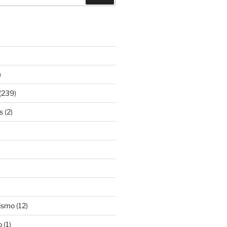
)
(239)
s
(2)
ismo
(12)
o
(1)