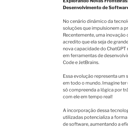
Explorando Novas Fronteiras
Desenvolvimento de Softwar
No cenário dinâmico da tecnol
soluções que impulsionem a pr
Recentemente, uma inovação c
acredito que ela seja de grand
nova capacidade do ChatGPT n
em ferramentas de desenvolv
Code e JetBrains.
Essa evolução representa um s
em todo o mundo. Imagine ter u
só compreenda a lógica por trá
com ele em tempo real!
A incorporação dessa tecnolo
utilizadas potencializa a fo
de software, aumentando a efic