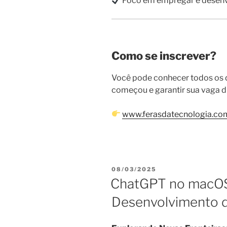
Foco em empregar e desenvo
Como se inscrever?
Você pode conhecer todos os 
começou e garantir sua vaga di
www.ferasdatecnologia.co
PUBLICADO
08/03/2025
EM
ChatGPT no macOS 
Desenvolvimento 