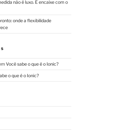
edida não é luxo. É encaixe com o
onto: onde a flexibilidade
rece
OS
em
Você sabe o que é o Ionic?
abe o que é o Ionic?