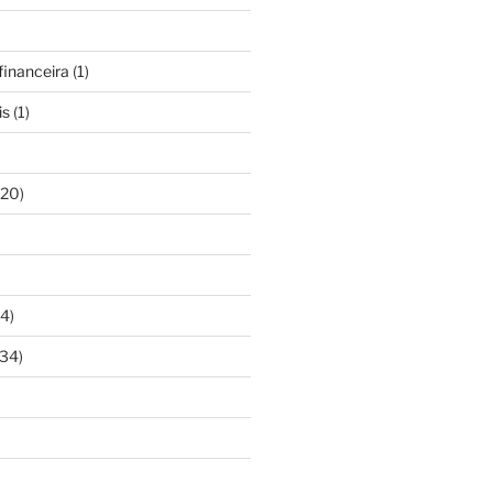
inanceira
(1)
is
(1)
20)
4)
34)