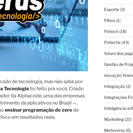
Esporte
(3)
Filhos
(1)
Fintech
(18)
Fintechs
(43)
futuro dos pa
Gestão de Proj
inovação finan
rcado de tecnologia, mas não sabe por
Integração
(2)
da Tecnologia
foi feito pra você. Criado
dador da Alphacode, uma das empresas
Integrações Fi
vimento de aplicativos no Brasil —,
Inteligência arti
são
ensinar programação do zero
de
 foco em resultados reais.
Marketing
(21)
Metaverso
(6)