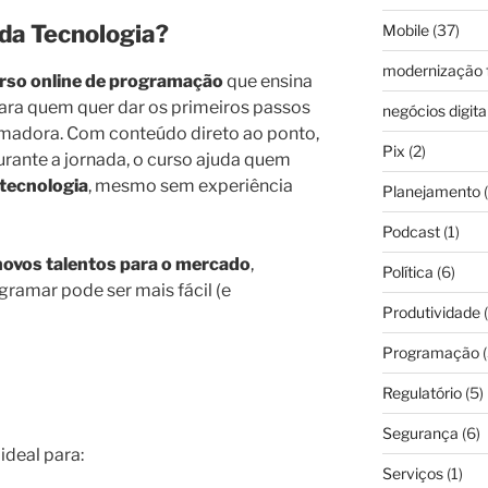
 da Tecnologia?
Mobile
(37)
modernização f
rso online de programação
que ensina
ara quem quer dar os primeiros passos
negócios digita
adora. Com conteúdo direto ao ponto,
Pix
(2)
urante a jornada, o curso ajuda quem
 tecnologia
, mesmo sem experiência
Planejamento
(
Podcast
(1)
novos talentos para o mercado
,
Política
(6)
ramar pode ser mais fácil (e
Produtividade
(
Programação
(
Regulatório
(5)
Segurança
(6)
ideal para:
Serviços
(1)