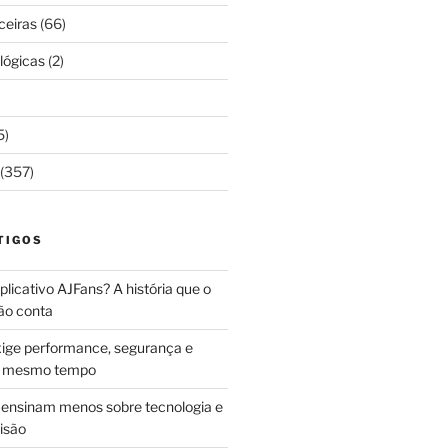
ceiras
(66)
lógicas
(2)
5)
(357)
TIGOS
licativo AJFans? A história que o
ão conta
ige performance, segurança e
ao mesmo tempo
ensinam menos sobre tecnologia e
isão