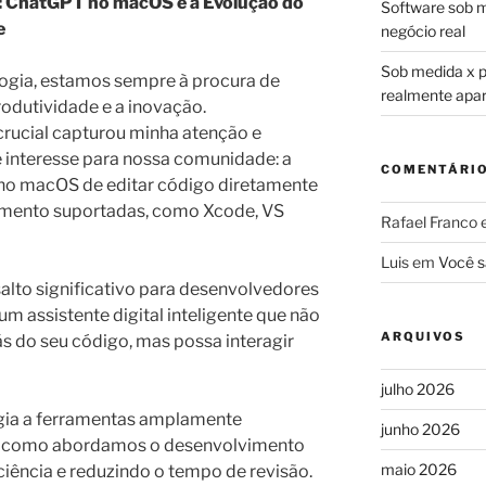
: ChatGPT no macOS e a Evolução do
Software sob m
e
negócio real
Sob medida x pr
ogia, estamos sempre à procura de
realmente apa
odutividade e a inovação.
rucial capturou minha atenção e
e interesse para nossa comunidade: a
COMENTÁRI
o macOS de editar código diretamente
imento suportadas, como Xcode, VS
Rafael Franco
Luis
em
Você s
alto significativo para desenvolvedores
m assistente digital inteligente que não
ARQUIVOS
s do seu código, mas possa interagir
julho 2026
gia a ferramentas amplamente
junho 2026
rma como abordamos o desenvolvimento
maio 2026
iência e reduzindo o tempo de revisão.