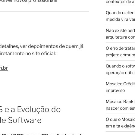
lver novos profissionais
contextos de a
Quando o client
medida vira v
Não existe pe
arquitetura con
detalhes, ver depoimentos de quem já
O erro de trata
retamente no site oficial:
projeto comu
Quando o soft
m.br
operação críti
Mosaico Crédito
improviso
Mosaico Bankin
e a Evolução do
nascer com est
de Software
O que o Mosaic
em alta exigên