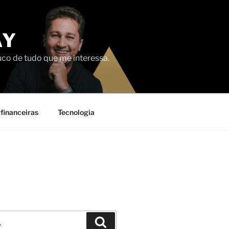
AY
uco de tudo que me interessa.
financeiras
Tecnologia
Pesquisar