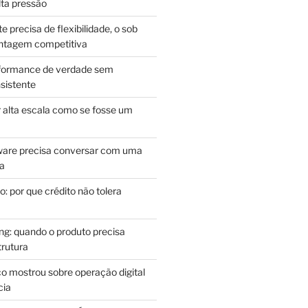
lta pressão
e precisa de flexibilidade, o sob
antagem competitiva
rformance de verdade sem
sistente
r alta escala como se fosse um
m
ware precisa conversar com uma
ca
: por que crédito não tolera
g: quando o produto precisa
rutura
o mostrou sobre operação digital
cia