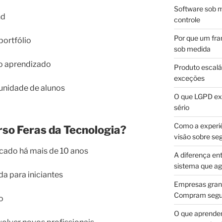
Software sob m
nd
controle
Por que um fra
portfólio
sob medida
 o aprendizado
Produto escalá
exceções
unidade de alunos
O que LGPD exi
sério
Como a experi
rso Feras da Tecnologia?
visão sobre se
cado há mais de 10 anos
A diferença en
sistema que a
a para iniciantes
Empresas gran
Compram segur
o
O que aprende