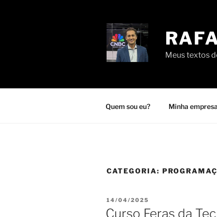
Pular
para
o
RAFA
conteúdo
Meus textos de
Quem sou eu?
Minha empresa
CATEGORIA:
PROGRAMA
PUBLICADO
14/04/2025
EM
Curso Feras da Tec