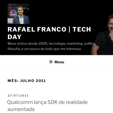
Pular
para
o
conteúdo
RAFAEL FRANCO | TECH
DAY
Meus textos desde 2005, tecnologia, marketing, política,
filosofia, e um pouco de tudo que me interessa.
Menu
MÊS:
JULHO 2011
PUBLICADO
27/07/2011
EM
Qualcomm lança SDK de realidade
aumentada