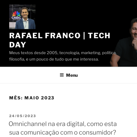
Pular
para
o
conteúdo
RAFAEL FRANCO | TECH
DAY
Meus textos desde 2005, tecnologia, marketing, política,
filosofia, e um pouco de tudo que me interessa.
Menu
MÊS:
MAIO 2023
PUBLICADO
24/05/2023
EM
Omnichannel na era digital, como esta
sua comunicação com o consumidor?