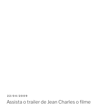
PUBLICADO
22/04/2009
EM
Assista o trailer de Jean Charles o filme