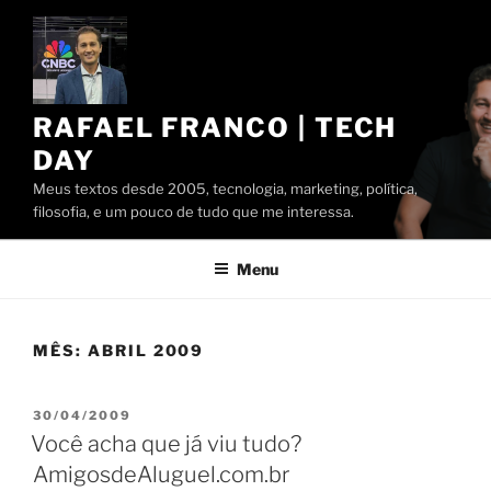
Pular
para
o
conteúdo
RAFAEL FRANCO | TECH
DAY
Meus textos desde 2005, tecnologia, marketing, política,
filosofia, e um pouco de tudo que me interessa.
Menu
MÊS:
ABRIL 2009
PUBLICADO
30/04/2009
EM
Você acha que já viu tudo?
AmigosdeAluguel.com.br