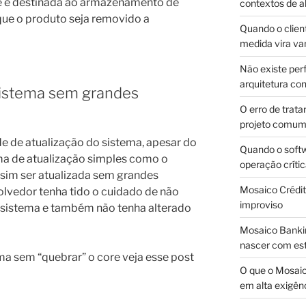
que é destinada ao armazenamento de
contextos de a
ue o produto seja removido a
Quando o client
medida vira v
Não existe pe
arquitetura con
 sistema sem grandes
O erro de trata
projeto comu
de de atualização do sistema, apesar do
Quando o soft
ma de atualização simples como o
operação críti
sim ser atualizada sem grandes
Mosaico Crédito
lvedor tenha tido o cuidado de não
improviso
 sistema e também não tenha alterado
Mosaico Bankin
nascer com est
ema sem “quebrar” o core veja esse post
O que o Mosaic
em alta exigên