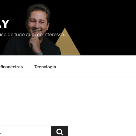
AY
uco de tudo que me interessa.
financeiras
Tecnologia
Pesquisar