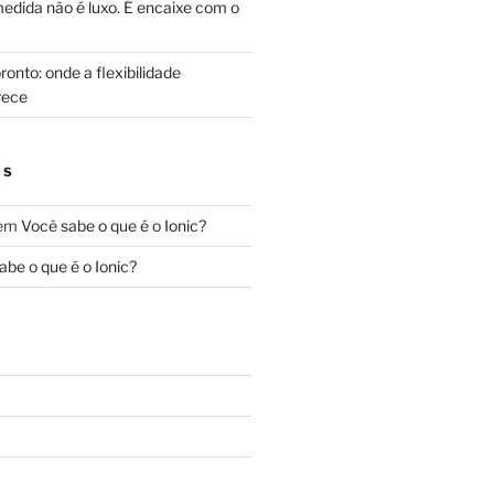
edida não é luxo. É encaixe com o
onto: onde a flexibilidade
rece
OS
em
Você sabe o que é o Ionic?
abe o que é o Ionic?