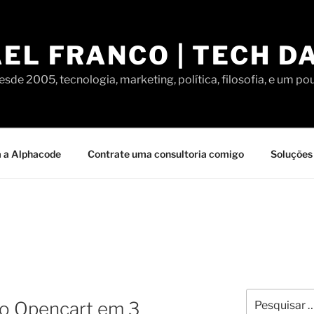
EL FRANCO | TECH D
sde 2005, tecnologia, marketing, política, filosofia, e um po
 a Alphacode
Contrate uma consultoria comigo
Soluções 
Pesquisar
no Opencart em 3
por: