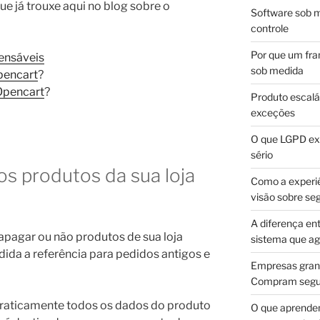
ue já trouxe aqui no blog sobre o
Software sob m
controle
Por que um fra
pensáveis
sob medida
pencart
?
Opencart
?
Produto escalá
exceções
O que LGPD exi
sério
s produtos da sua loja
Como a experi
visão sobre se
A diferença en
apagar ou não produtos de sua loja
sistema que a
dida a referência para pedidos antigos e
Empresas gran
Compram segur
praticamente todos os dados do produto
O que aprende