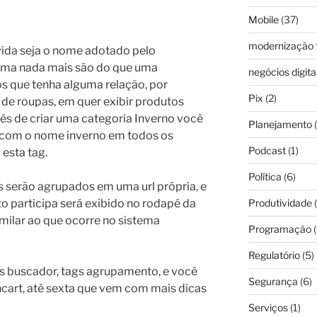
Mobile
(37)
modernização f
vida seja o nome adotado pelo
stema nada mais são do que uma
negócios digita
s que tenha alguma relação, por
Pix
(2)
 de roupas, em quer exibir produtos
vés de criar uma categoria Inverno você
Planejamento
(
 com o nome inverno em todos os
Podcast
(1)
esta tag.
Política
(6)
 serão agrupados em uma url própria, e
Produtividade
(
to participa será exibido no rodapé da
milar ao que ocorre no sistema
Programação
(
Regulatório
(5)
ags buscador, tags agrupamento, e você
Segurança
(6)
ncart, até sexta que vem com mais dicas
Serviços
(1)