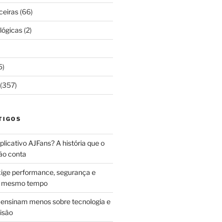
ceiras
(66)
lógicas
(2)
5)
(357)
TIGOS
licativo AJFans? A história que o
ão conta
ige performance, segurança e
ao mesmo tempo
ensinam menos sobre tecnologia e
isão