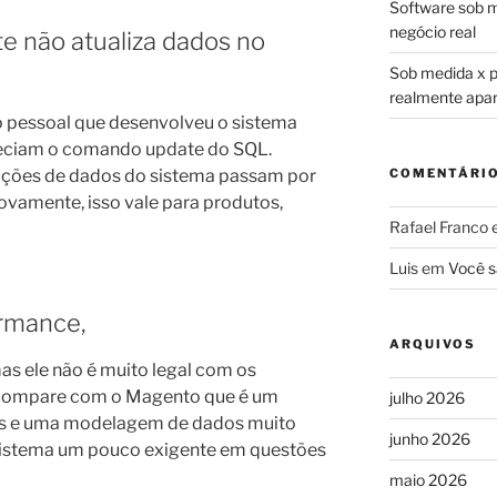
Software sob m
negócio real
e não atualiza dados no
Sob medida x pr
realmente apa
o pessoal que desenvolveu o sistema
heciam o comando update do SQL.
zações de dados do sistema passam por
COMENTÁRI
ovamente, isso vale para produtos,
Rafael Franco
Luis
em
Você s
ormance,
ARQUIVOS
as ele não é muito legal com os
e compare com o Magento que é um
julho 2026
tes e uma modelagem de dados muito
junho 2026
 sistema um pouco exigente em questões
maio 2026