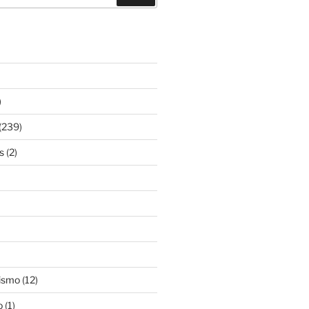
)
(239)
s
(2)
ismo
(12)
o
(1)