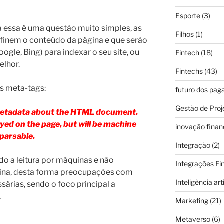
Esporte
(3)
 essa é uma questão muito simples, as
Filhos
(1)
finem o conteúdo da página e que serão
ogle, Bing) para indexar o seu site, ou
Fintech
(18)
elhor.
Fintechs
(43)
s meta-tags:
futuro dos pa
Gestão de Proj
metadata about the HTML document.
ayed on the page, but will be machine
inovação finan
parsable.
Integração
(2)
o a leitura por máquinas e não
Integrações Fi
ina, desta forma preocupações com
Inteligência arti
árias, sendo o foco principal a
.
Marketing
(21)
Metaverso
(6)