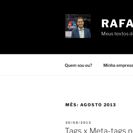
Pular
para
o
RAFA
conteúdo
Meus textos de
Quem sou eu?
Minha empresa
MÊS:
AGOSTO 2013
PUBLICADO
30/08/2013
EM
Tags x Meta-tags 