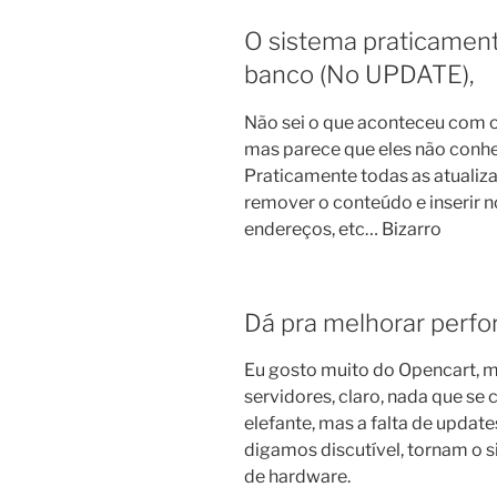
O sistema praticament
banco (No UPDATE),
Não sei o que aconteceu com 
mas parece que eles não con
Praticamente todas as atuali
remover o conteúdo e inserir n
endereços, etc… Bizarro
Dá pra melhorar perf
Eu gosto muito do Opencart, m
servidores, claro, nada que s
elefante, mas a falta de upda
digamos discutível, tornam o
de hardware.