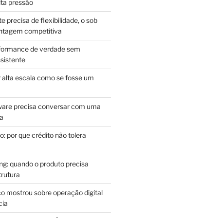
lta pressão
e precisa de flexibilidade, o sob
antagem competitiva
rformance de verdade sem
sistente
r alta escala como se fosse um
m
ware precisa conversar com uma
ca
: por que crédito não tolera
g: quando o produto precisa
rutura
o mostrou sobre operação digital
cia