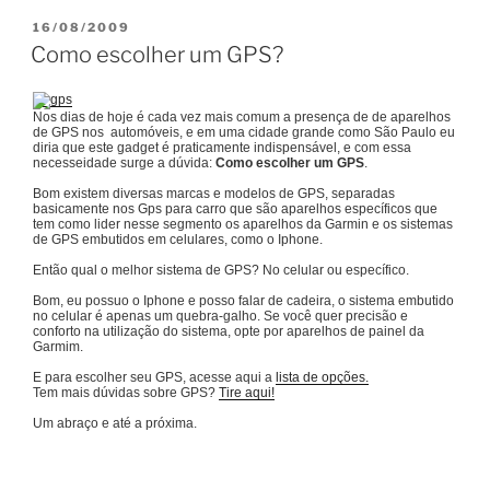
PUBLICADO
16/08/2009
EM
Como escolher um GPS?
Nos dias de hoje é cada vez mais comum a presença de de aparelhos
de GPS nos automóveis, e em uma cidade grande como São Paulo eu
diria que este gadget é praticamente indispensável, e com essa
necesseidade surge a dúvida:
Como escolher um GPS
.
Bom existem diversas marcas e modelos de GPS, separadas
basicamente nos Gps para carro que são aparelhos específicos que
tem como lider nesse segmento os aparelhos da Garmin e os sistemas
de GPS embutidos em celulares, como o Iphone.
Então qual o melhor sistema de GPS? No celular ou específico.
Bom, eu possuo o Iphone e posso falar de cadeira, o sistema embutido
no celular é apenas um quebra-galho. Se você quer precisão e
conforto na utilização do sistema, opte por aparelhos de painel da
Garmim.
E para escolher seu GPS, acesse aqui a
lista de opções.
Tem mais dúvidas sobre GPS?
Tire aqui!
Um abraço e até a próxima.