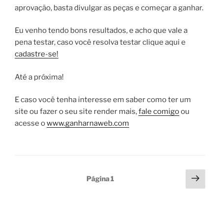
aprovação, basta divulgar as peças e começar a ganhar.
Eu venho tendo bons resultados, e acho que vale a
pena testar, caso você resolva testar clique aqui e
cadastre-se!
Até a próxima!
E caso você tenha interesse em saber como ter um
site ou fazer o seu site render mais,
fale comigo
ou
acesse o
www.ganharnaweb.com
Paginação
Próx
Página
1
pági
de
posts