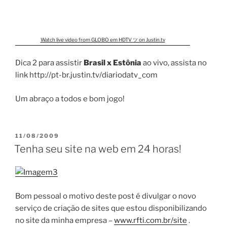
Watch live video from GLOBO em HDTV ツ on Justin.tv
Dica 2 para assistir
Brasil x Estônia
ao vivo, assista no
link http://pt-br.justin.tv/diariodatv_com
Um abraço a todos e bom jogo!
PUBLICADO
11/08/2009
EM
Tenha seu site na web em 24 horas!
Bom pessoal o motivo deste post é divulgar o novo
serviço de criação de sites que estou disponibilizando
no site da minha empresa –
www.rfti.com.br/site
.