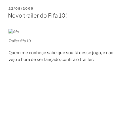
PUBLICADO
22/08/2009
EM
Novo trailer do Fifa 10!
Trailer fifa 10
Quem me conheçe sabe que sou fã desse jogo, e não
vejo a hora de ser lançado, confira o trailler: