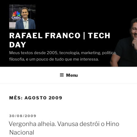
Pular
para
o
conteúdo
RAFAEL FRANCO | TECH
DAY
Meus textos desde 2005, tecnologia, marketing, política,
filosofia, e um pouco de tudo que me interessa.
Menu
MÊS:
AGOSTO 2009
PUBLICADO
30/08/2009
EM
Vergonha alheia. Vanusa destrói o Hino
Nacional