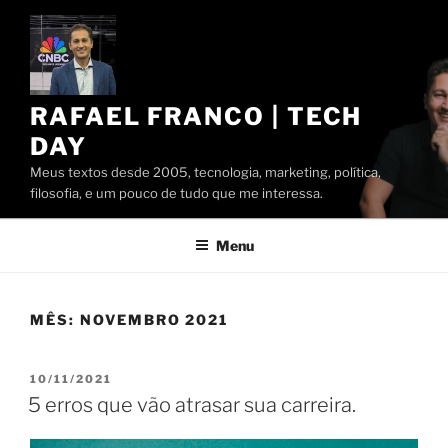
Pular
para
o
conteúdo
RAFAEL FRANCO | TECH
DAY
Meus textos desde 2005, tecnologia, marketing, política,
filosofia, e um pouco de tudo que me interessa.
Menu
MÊS:
NOVEMBRO 2021
PUBLICADO
10/11/2021
EM
5 erros que vão atrasar sua carreira.