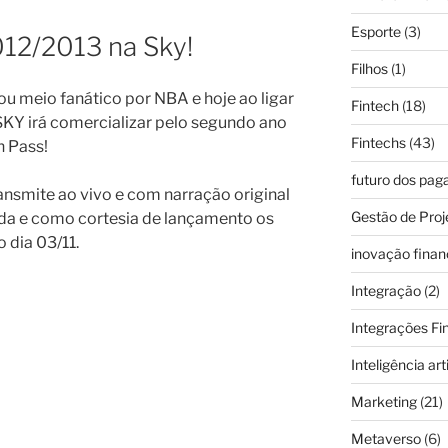
Esporte
(3)
12/2013 na Sky!
Filhos
(1)
u meio fanático por NBA e hoje ao ligar
Fintech
(18)
 SKY irá comercializar pelo segundo ano
Fintechs
(43)
 Pass!
futuro dos pa
ansmite ao vivo e com narração original
Gestão de Proj
da e como cortesia de lançamento os
 dia 03/11.
inovação finan
Integração
(2)
Integrações Fi
Inteligência arti
Marketing
(21)
Metaverso
(6)