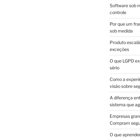
Software sob m
controle
Por que um fra
sob medida
Produto escalá
exceções
O que LGPD exi
sério
Como a experi
visão sobre se
A diferença en
sistema que a
Empresas gran
Compram segur
O que aprende