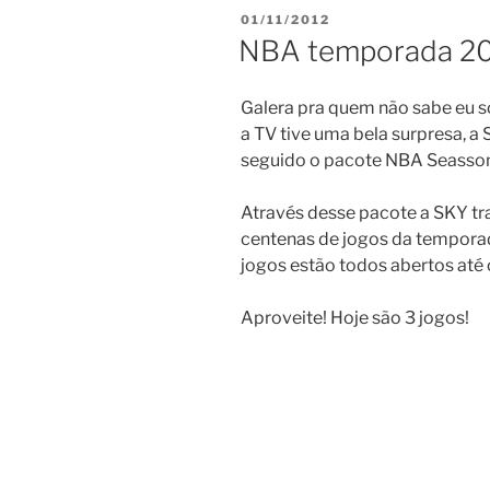
PUBLICADO
01/11/2012
EM
NBA temporada 20
Galera pra quem não sabe eu so
a TV tive uma bela surpresa, a
seguido o pacote NBA Seasson
Através desse pacote a SKY tr
centenas de jogos da tempora
jogos estão todos abertos até o
Aproveite! Hoje são 3 jogos!