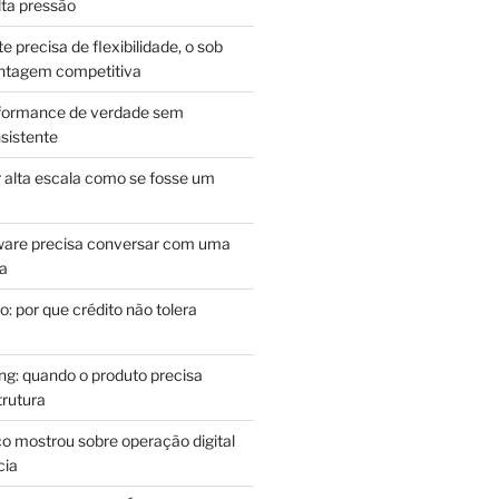
lta pressão
e precisa de flexibilidade, o sob
antagem competitiva
rformance de verdade sem
sistente
r alta escala como se fosse um
m
ware precisa conversar com uma
ca
: por que crédito não tolera
g: quando o produto precisa
rutura
o mostrou sobre operação digital
cia