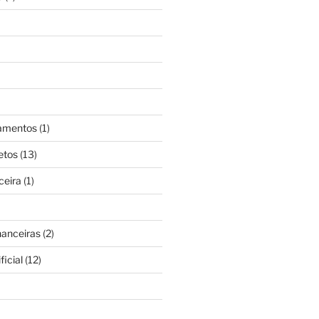
gamentos
(1)
etos
(13)
ceira
(1)
nanceiras
(2)
ficial
(12)