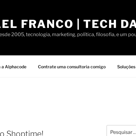
EL FRANCO | TECH D
sde 2005, tecnologia, marketing, política, filosofia, e um po
 a Alphacode
Contrate uma consultoria comigo
Soluções 
Pesquisar
do Shoptime!
por: