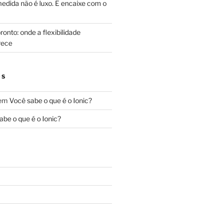
edida não é luxo. É encaixe com o
onto: onde a flexibilidade
rece
OS
em
Você sabe o que é o Ionic?
abe o que é o Ionic?