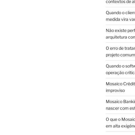
contextos de a
Quando o client
medida vira v
Não existe pe
arquitetura con
O erro de trata
projeto comu
Quando o soft
operação críti
Mosaico Crédito
improviso
Mosaico Bankin
nascer com est
O que o Mosaic
em alta exigên