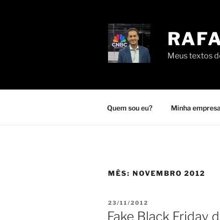
Pular
para
o
RAFA
conteúdo
Meus textos de
Quem sou eu?
Minha empresa
MÊS:
NOVEMBRO 2012
PUBLICADO
23/11/2012
EM
Fake Black Friday 