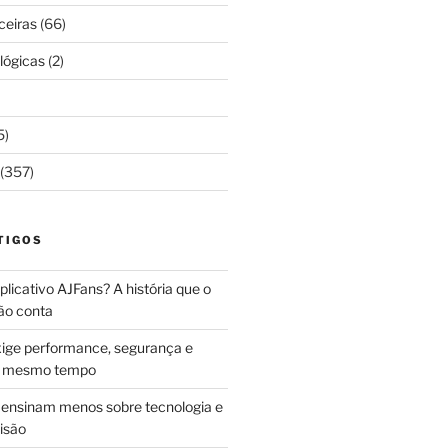
ceiras
(66)
lógicas
(2)
5)
(357)
TIGOS
licativo AJFans? A história que o
ão conta
ige performance, segurança e
ao mesmo tempo
ensinam menos sobre tecnologia e
isão