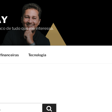
AY
uco de tudo que me interessa.
financeiras
Tecnologia
Pesquisar