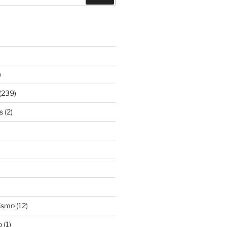
)
(239)
s
(2)
ismo
(12)
o
(1)