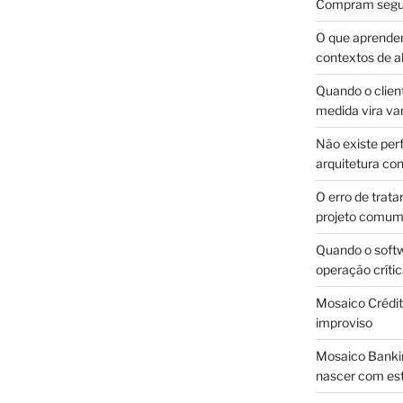
Compram segur
O que aprende
contextos de a
Quando o client
medida vira v
Não existe pe
arquitetura con
O erro de trata
projeto comu
Quando o soft
operação críti
Mosaico Crédito
improviso
Mosaico Bankin
nascer com est