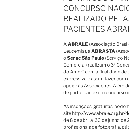
CONCURSO NACIO
REALIZADO PELA
PACIENTES ABRA
A
ABRALE
(Associação Brasil
Leucemia), a
ABRASTA
(Assoc
o
Senac São Paulo
(Serviço N
Comercial) realizam o 3º Conc
do Amor” com a finalidade de 
expressiva e assim fazer com
apoiar às Associações. Além d
de participar de um concurso n
As inscrições, gratuitas, podem
site
http://www.abrale.org.br/
de 8 de abril a 30 de junho de
profissionais de fotografia, pú