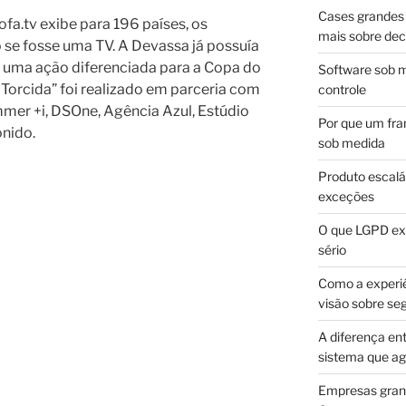
Cases grandes 
ofa.tv exibe para 196 países, os
mais sobre dec
se fosse uma TV. A Devassa já possuía
ou uma ação diferenciada para a Copa do
Software sob m
Torcida” foi realizado em parceria com
controle
mer +i, DSOne, Agência Azul, Estúdio
Por que um fra
nido.
sob medida
Produto escalá
exceções
O que LGPD exi
sério
Como a experi
visão sobre se
A diferença en
sistema que a
Empresas gran