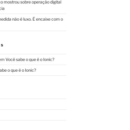
o mostrou sobre operação digital
cia
edida não é luxo. É encaixe com o
OS
em
Você sabe o que é o Ionic?
abe o que é o Ionic?