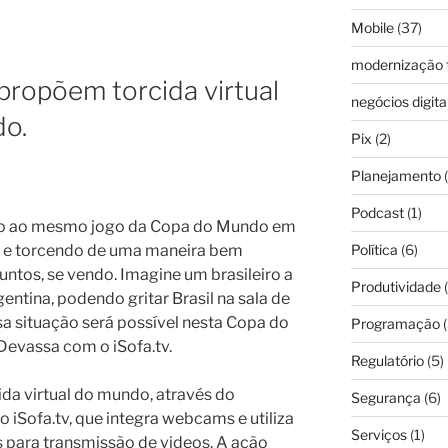
Mobile
(37)
modernização f
 propõem torcida virtual
negócios digita
do.
Pix
(2)
Planejamento
(
Podcast
(1)
ndo ao mesmo jogo da Copa do Mundo em
Política
(6)
o e torcendo de uma maneira bem
ntos, se vendo. Imagine um brasileiro a
Produtividade
(
entina, podendo gritar Brasil na sala de
a situação será possível nesta Copa do
Programação
(
Devassa com o iSofa.tv.
Regulatório
(5)
ida virtual do mundo, através do
Segurança
(6)
 iSofa.tv, que integra webcams e utiliza
Serviços
(1)
 para transmissão de videos. A ação