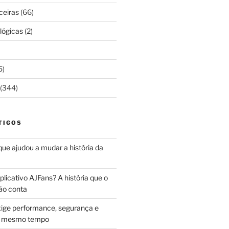
ceiras
(66)
lógicas
(2)
5)
(344)
TIGOS
 que ajudou a mudar a história da
licativo AJFans? A história que o
ão conta
ige performance, segurança e
ao mesmo tempo