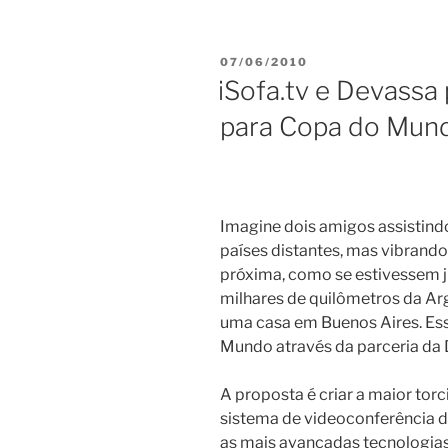
PUBLICADO
07/06/2010
EM
iSofa.tv e Devassa
para Copa do Mun
Imagine dois amigos assisti
países distantes, mas vibrand
próxima, como se estivessem ju
milhares de quilômetros da Arg
uma casa em Buenos Aires. Ess
Mundo através da parceria da 
A proposta é criar a maior torc
sistema de videoconferência do
as mais avançadas tecnologias