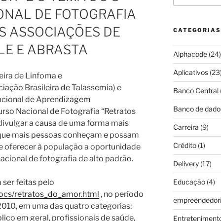
NAL DE FOTOGRAFIA
S ASSOCIAÇÕES DE
CATEGORIAS
LE E ABRASTA
Alphacode
(24)
Aplicativos
(23
eira de Linfoma e
iação Brasileira de Talassemia) e
Banco Central
acional de Aprendizagem
Banco de dado
urso Nacional de Fotografia “Retratos
divulgar a causa de uma forma mais
Carreira
(9)
 que mais pessoas conheçam e possam
Crédito
(1)
e oferecer à população a oportunidade
acional de fotografia de alto padrão.
Delivery
(17)
 ser feitas pelo
Educação
(4)
docs/retratos_do_amor.html
, no período
empreendedor
 2010, em uma das quatro categorias:
blico em geral, profissionais de saúde,
Entreteniment