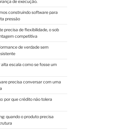
ança de execução.
mos construindo software para
lta pressão
e precisa de flexibilidade, o sob
antagem competitiva
rformance de verdade sem
sistente
r alta escala como se fosse um
m
ware precisa conversar com uma
ca
: por que crédito não tolera
g: quando o produto precisa
rutura