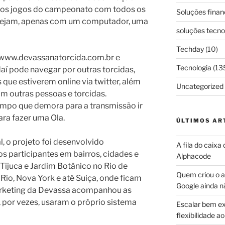
r aos jogos do campeonato com todos os
Soluções finan
stejam, apenas com um computador, uma
soluções tecno
Techday
(10)
e www.devassanatorcida.com.br e
Tecnologia
(13
daí pode navegar por outras torcidas,
ue estiverem online via twitter, além
Uncategorized
om outras pessoas e torcidas.
empo que demora para a transmissão ir
ara fazer uma Ola.
ÚLTIMOS AR
, o projeto foi desenvolvido
A fila do caixa
os participantes em bairros, cidades e
Alphacode
 Tijuca e Jardim Botânico no Rio de
Quem criou o ap
Rio, Nova York e até Suiça, onde ficam
Google ainda n
marketing da Devassa acompanhou as
 por vezes, usaram o próprio sistema
Escalar bem ex
flexibilidade 