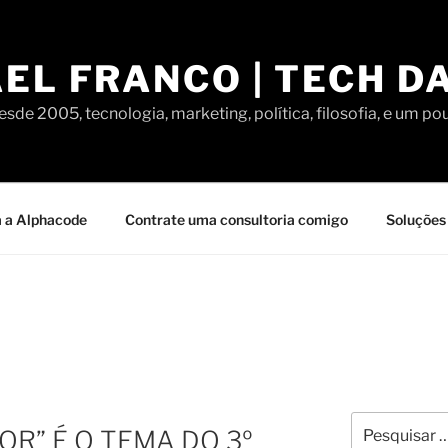
EL FRANCO | TECH D
sde 2005, tecnologia, marketing, política, filosofia, e um po
 a Alphacode
Contrate uma consultoria comigo
Soluções 
Pesquisar
R” É O TEMA DO 3º
por: