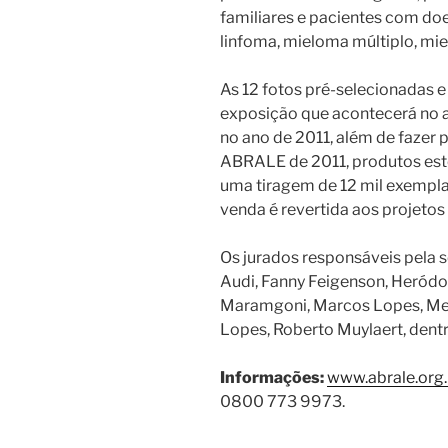
familiares e pacientes com d
linfoma, mieloma múltiplo, mie
As 12 fotos pré-selecionadas 
exposição que acontecerá no a
no ano de 2011, além de fazer 
ABRALE de 2011, produtos est
uma tiragem de 12 mil exempla
venda é revertida aos projetos
Os jurados responsáveis pela 
Audi, Fanny Feigenson, Heródot
Maramgoni, Marcos Lopes, Meru
Lopes, Roberto Muylaert, dentr
Informações:
www.abrale.org.
0800 773 9973.