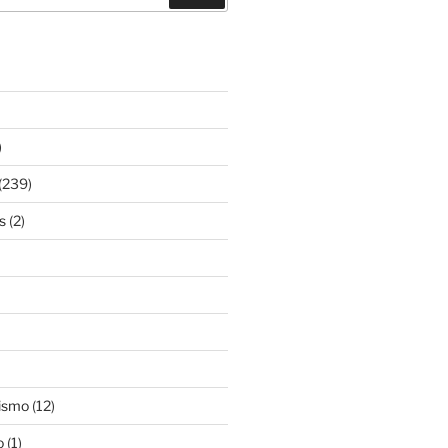
)
(239)
s
(2)
ismo
(12)
o
(1)