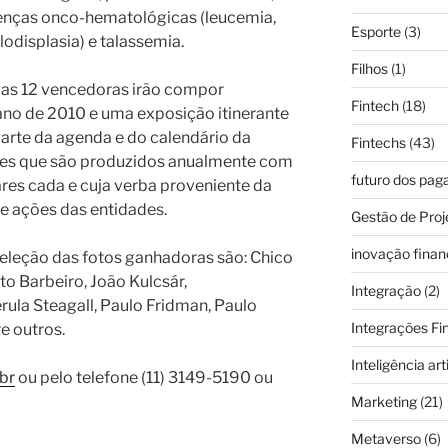
oenças onco-hematológicas (leucemia,
Esporte
(3)
lodisplasia) e talassemia.
Filhos
(1)
e as 12 vencedoras irão compor
Fintech
(18)
no de 2010 e uma exposição itinerante
parte da agenda e do calendário da
Fintechs
(43)
es que são produzidos anualmente com
futuro dos pa
res cada e cuja verba proveniente da
 e ações das entidades.
Gestão de Proj
inovação finan
seleção das fotos ganhadoras são: Chico
o Barbeiro, João Kulcsár,
Integração
(2)
la Steagall, Paulo Fridman, Paulo
Integrações Fi
e outros.
Inteligência arti
br
ou pelo telefone (11) 3149-5190 ou
Marketing
(21)
Metaverso
(6)