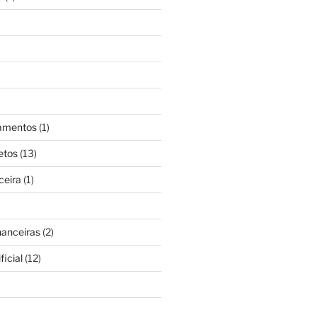
gamentos
(1)
etos
(13)
ceira
(1)
nanceiras
(2)
ficial
(12)