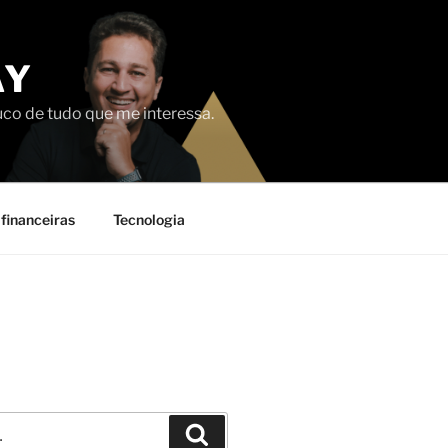
AY
uco de tudo que me interessa.
financeiras
Tecnologia
Pesquisar