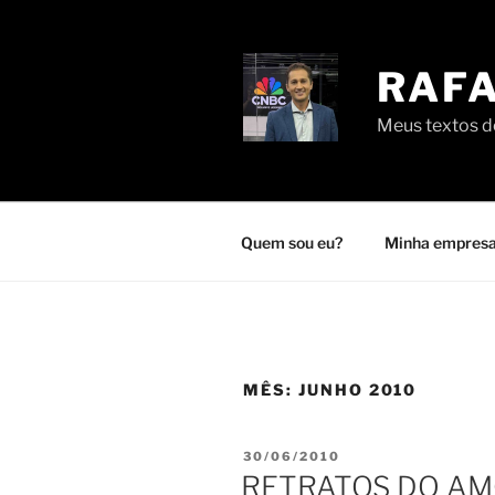
Pular
para
o
RAFA
conteúdo
Meus textos de
Quem sou eu?
Minha empresa
MÊS:
JUNHO 2010
PUBLICADO
30/06/2010
EM
RETRATOS DO AMO