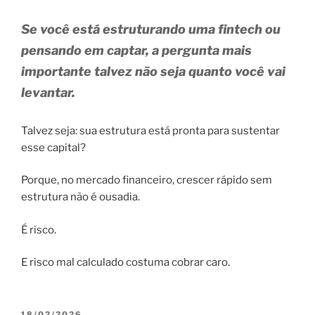
Se você está estruturando uma fintech ou
pensando em captar, a pergunta mais
importante talvez não seja quanto você vai
levantar.
Talvez seja: sua estrutura está pronta para sustentar
esse capital?
Porque, no mercado financeiro, crescer rápido sem
estrutura não é ousadia.
É risco.
E risco mal calculado costuma cobrar caro.
PUBLICADO
18/02/2026