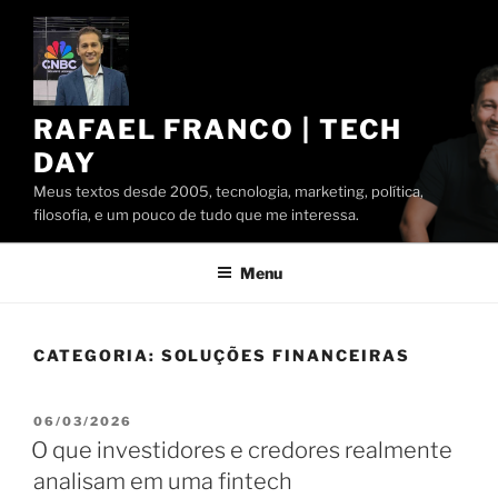
Pular
para
o
conteúdo
RAFAEL FRANCO | TECH
DAY
Meus textos desde 2005, tecnologia, marketing, política,
filosofia, e um pouco de tudo que me interessa.
Menu
CATEGORIA:
SOLUÇÕES FINANCEIRAS
PUBLICADO
06/03/2026
EM
O que investidores e credores realmente
analisam em uma fintech