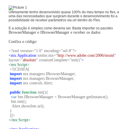
Ultimamente tenho desenvolvido quase 100% do meu tempo no flex, e
uma das necessidades que surgiram durante o desenvolvimento foi a
possibilidade de receber parâmetros via url dentro do Flex.
E a solução é simples como deveria ser. Basta importar os pacotes
BrowserManager e IBrowserManager e receber os dados:
Confira o código:
<?xml version=”1.0″ encoding=”utf-8″?>
<mx:Application
xmlns:mx=”
http://www.adobe.com/2006/mxml
”
layout=”
absolute
” creationComplete=”init()”
>
<mx:Script>
<![CDATA[
import
mx.managers.IBrowserManager;
import
mx.managers.BrowserManager;
import
mx.controls.Alert;
public
function
init(){
var
bm:IBrowserManager = BrowserManager.getInstance();
bm.init();
Alert.show(bm.url);
}
]]>
</mx:Script>