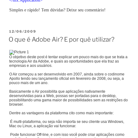
</mx:Application>
Simples e rápido! Tem dúvidas? Deixe seu comentário!
PUBLICADO
12/06/2009
EM
O que é Adobe Air? E por quê utilizar?
O objetivo deste post é tentar explicar um pouco mais do que se trata a
tecnologia Air da Adobe, e quais as oportunidades que ela traz as
empresas e aos usuários.
O Air começou a ser desenvolvido em 2007, ainda sobre o codinome
Apollo tendo seu lançamento oficial em fevereiro de 2008, ou seja, a
pouco mais de um ano.
Basicamente o Air possibilita que aplicações nativamente
desenvolvidas para a Web, possas ser portadas para o desktop,
possibilitando uma gama maior de possibilidades sem as restrições do
browser.
Dentre as vantagens da plataforma cito como mais importante:
É multi-plataforma, ou seja não importa se seu cliente usa Windows,
Mac ou Linux, a aplicação vai funcionar.
Pode funcionar Off-line, e com isso você pode criar aplicações como