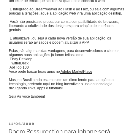
um leitor de email que sincroniza quando se conecta a web
É integrado ao Dreamweaver ao Flash e ao Flex, ou seja com algumas
poucas alterações, aquela aplicação web vira uma aplicação desktop.
Você não precisa se preocupar com a compatibilidade de browsers,
liberando a criatividade dos designers para criação de interfaces
geniais.
É atualizável, ou seja a cada nova versão de sua aplicação, os
usuários serão avisados e podem atualizar a APP.
Estas, são algumas das vantagens, para desenvolvedores e clientes,
algumas boas aplicações já foram feitas como:
Ebay Desktop
TwitterDeck
Aol Top 100
Você pode baixar boas apps no
Adobe MarketPlace
Mas, no Brasil ainda estamos em um ritmo lendo para adoção da
tecnologia, pretendo aqui no blog incentivar o uso da tecnologia
divulgando links, apps e tutoriais!
Seja Air você também!
PUBLICADO
11/06/2009
EM
Doom Ressurection para Iphone será