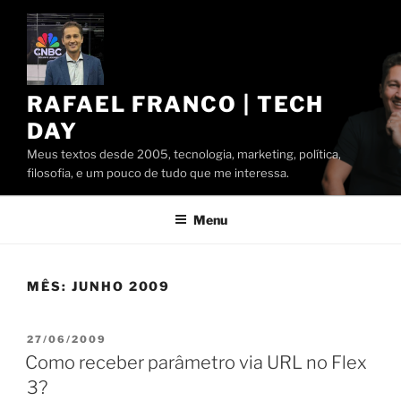
Pular
para
o
conteúdo
RAFAEL FRANCO | TECH
DAY
Meus textos desde 2005, tecnologia, marketing, política,
filosofia, e um pouco de tudo que me interessa.
Menu
MÊS:
JUNHO 2009
PUBLICADO
27/06/2009
EM
Como receber parâmetro via URL no Flex
3?