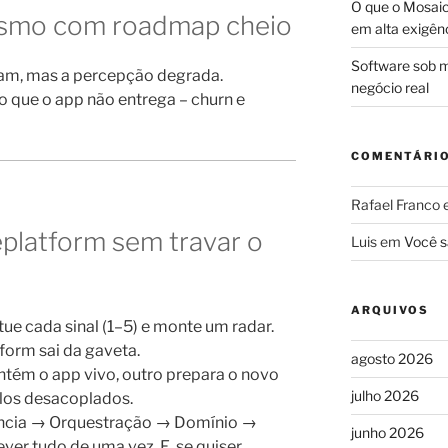
O que o Mosaic
esmo com roadmap cheio
em alta exigên
Software sob m
am, mas a percepção degrada.
negócio real
 que o app não entrega – churn e
COMENTÁRI
Rafael Franco
eplatform sem travar o
Luis
em
Você s
ARQUIVOS
ue cada sinal (1–5) e monte um radar.
form sai da gaveta.
agosto 2026
ém o app vivo, outro prepara o novo
julho 2026
los desacoplados.
ncia → Orquestração → Domínio →
junho 2026
ver tudo de uma vez. E, se quiser