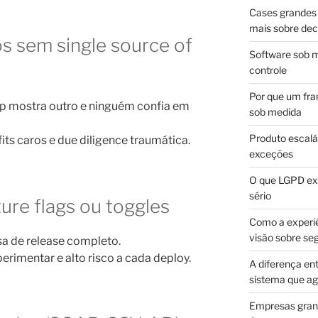
Cases grandes 
mais sobre dec
s sem single source of
Software sob m
controle
Por que um fra
p mostra outro e ninguém confia em
sob medida
Produto escalá
its caros e due diligence traumática.
exceções
O que LGPD exi
sério
ure flags ou toggles
Como a experi
visão sobre se
sa de release completo.
rimentar e alto risco a cada deploy.
A diferença en
sistema que a
Empresas gran