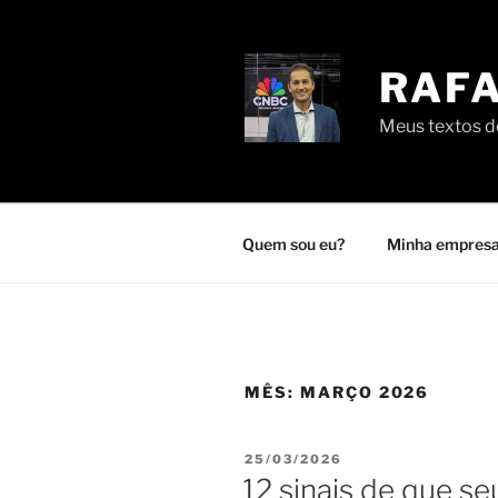
Pular
para
o
RAFA
conteúdo
Meus textos de
Quem sou eu?
Minha empresa
MÊS:
MARÇO 2026
PUBLICADO
25/03/2026
EM
12 sinais de que se