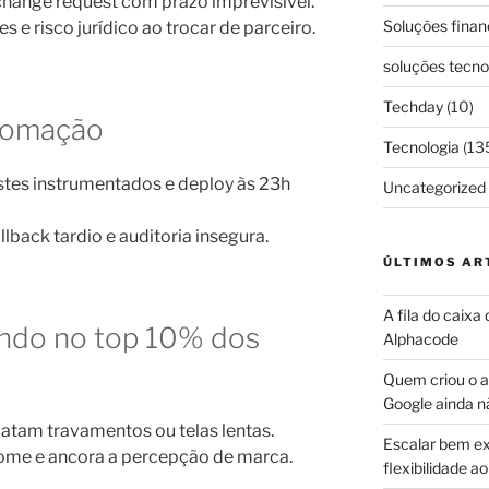
 change request com prazo imprevisível.
Soluções finan
 risco jurídico ao trocar de parceiro.
soluções tecno
Techday
(10)
utomação
Tecnologia
(13
stes instrumentados e deploy às 23h
Uncategorized
llback tardio e auditoria insegura.
ÚLTIMOS AR
A fila do caixa
indo no top 10% dos
Alphacode
Quem criou o ap
Google ainda n
atam travamentos ou telas lentas.
Escalar bem ex
me e ancora a percepção de marca.
flexibilidade 