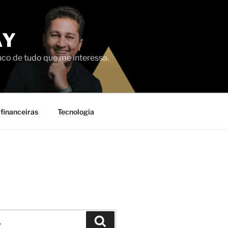
AY
uco de tudo que me interessa.
financeiras
Tecnologia
Pesquisar