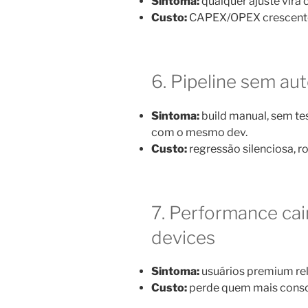
Sintoma:
qualquer ajuste vira
Custo:
CAPEX/OPEX crescentes e
6. Pipeline sem a
Sintoma:
build manual, sem te
com o mesmo dev.
Custo:
regressão silenciosa, ro
7. Performance ca
devices
Sintoma:
usuários premium rel
Custo:
perde quem mais conso