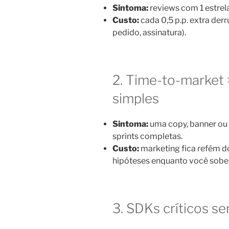
Sintoma:
reviews com 1 estrel
Custo:
cada 0,5 p.p. extra der
pedido, assinatura).
2. Time-to-market >
simples
Sintoma:
uma copy, banner ou
sprints completas.
Custo:
marketing fica refém d
hipóteses enquanto você sobe
3. SDKs críticos s