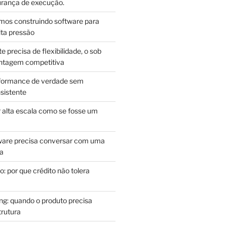
ança de execução.
mos construindo software para
lta pressão
e precisa de flexibilidade, o sob
antagem competitiva
rformance de verdade sem
sistente
r alta escala como se fosse um
m
ware precisa conversar com uma
ca
: por que crédito não tolera
g: quando o produto precisa
rutura