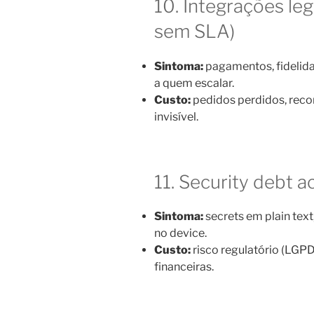
10. Integrações le
sem SLA)
Sintoma:
pagamentos, fidelid
a quem escalar.
Custo:
pedidos perdidos, recon
invisível.
11. Security debt 
Sintoma:
secrets em plain text,
no device.
Custo:
risco regulatório (LGPD
financeiras.