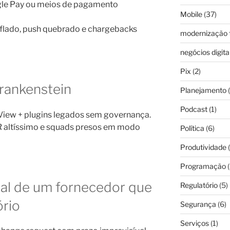
gle Pay ou meios de pagamento
Mobile
(37)
nflado, push quebrado e chargebacks
modernização f
negócios digita
Pix
(2)
Frankenstein
Planejamento
(
Podcast
(1)
View + plugins legados sem governança.
R altíssimo e squads presos em modo
Política
(6)
Produtividade
(
Programação
(
tal de um fornecedor que
Regulatório
(5)
ório
Segurança
(6)
Serviços
(1)