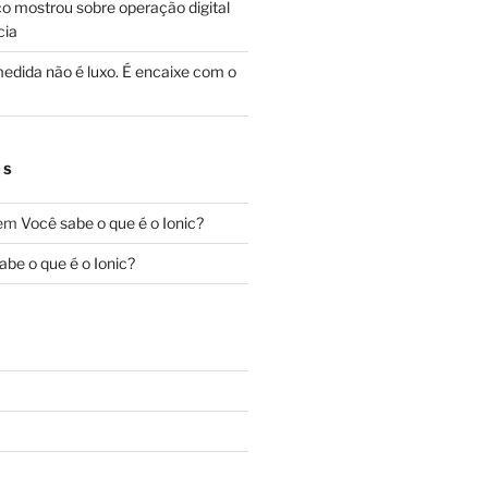
o mostrou sobre operação digital
cia
edida não é luxo. É encaixe com o
OS
em
Você sabe o que é o Ionic?
abe o que é o Ionic?