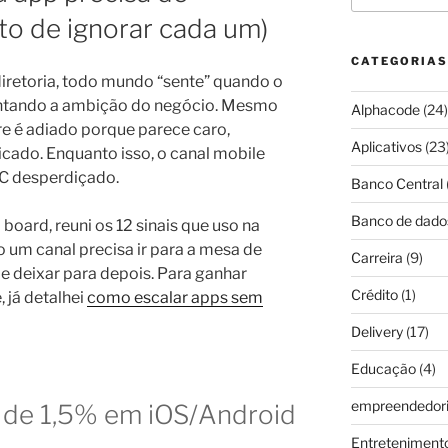
sto de ignorar cada um)
CATEGORIAS
diretoria, todo mundo “sente” quando o
tentando a ambição do negócio. Mesmo
Alphacode
(24)
e é adiado porque parece caro,
Aplicativos
(23
icado. Enquanto isso, o canal mobile
AC desperdiçado.
Banco Central
Banco de dado
 board, reuni os 12 sinais que uso na
 um canal precisa ir para a mesa de
Carreira
(9)
de deixar para depois. Para ganhar
Crédito
(1)
 já detalhei
como escalar apps sem
Delivery
(17)
Educação
(4)
empreendedor
a de 1,5% em iOS/Android
Entreteniment