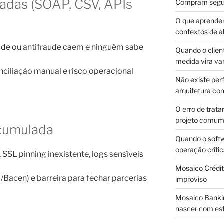
gadas (SOAP, CSV, APIs
Compram segur
O que aprende
contextos de a
ade ou antifraude caem e ninguém sabe
Quando o client
medida vira v
ciliação manual e risco operacional
Não existe pe
arquitetura con
O erro de trata
projeto comu
acumulada
Quando o soft
operação críti
 SSL pinning inexistente, logs sensíveis
Mosaico Crédito
/Bacen) e barreira para fechar parcerias
improviso
Mosaico Bankin
nascer com est