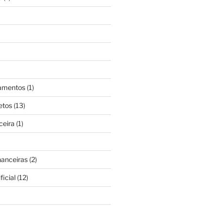
gamentos
(1)
etos
(13)
ceira
(1)
nanceiras
(2)
ficial
(12)