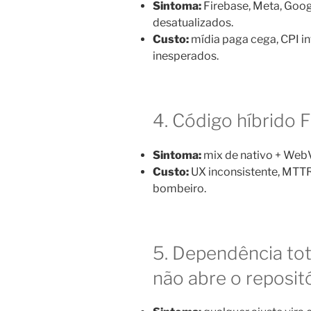
Sintoma:
Firebase, Meta, Goo
desatualizados.
Custo:
mídia paga cega, CPI i
inesperados.
4. Código híbrido 
Sintoma:
mix de nativo + Web
Custo:
UX inconsistente, MTT
bombeiro.
5. Dependência to
não abre o reposit