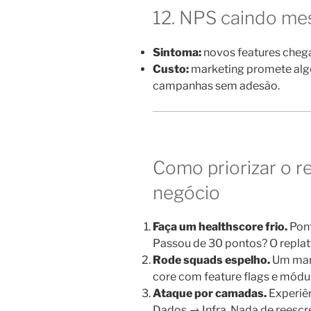
12. NPS caindo m
Sintoma:
novos features cheg
Custo:
marketing promete algo
campanhas sem adesão.
Como priorizar o r
negócio
Faça um healthscore frio.
Pont
Passou de 30 pontos? O replat
Rode squads espelho.
Um mant
core com feature flags e módu
Ataque por camadas.
Experiê
Dados → Infra. Nada de reescre