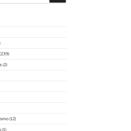
)
(239)
s
(2)
ismo
(12)
o
(1)