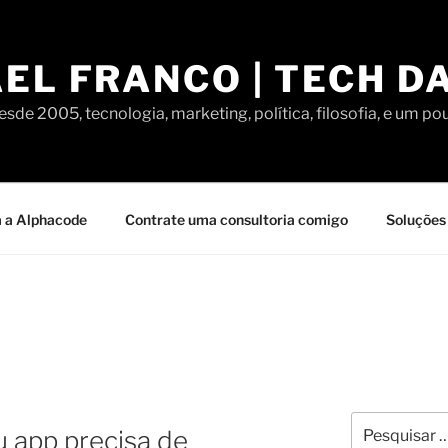
EL FRANCO | TECH D
sde 2005, tecnologia, marketing, política, filosofia, e um po
 a Alphacode
Contrate uma consultoria comigo
Soluções 
Pesquisar
u app precisa de
por: