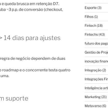
a e queda brusca em retenção D7.
Esporte
(3)
ruba ~3 p.p. de conversão (checkout,
Filhos
(1)
Fintech
(18)
Fintechs
(43)
 14 dias para ajustes
futuro dos pa
Gestão de Proj
 regra de negócio dependem de duas
inovação finan
o roadmap e o concorrente testa quatro
Integração
(2)
 uma.
Integrações Fi
Inteligência arti
em suporte
Marketing
(21)
Metaverso
(6)