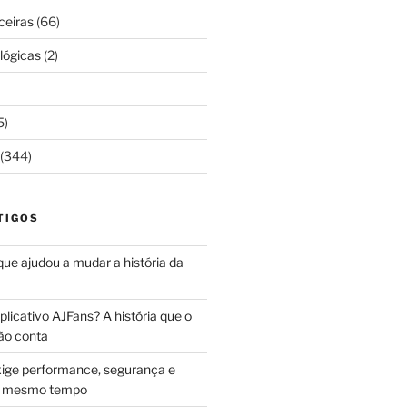
ceiras
(66)
lógicas
(2)
5)
(344)
TIGOS
 que ajudou a mudar a história da
licativo AJFans? A história que o
ão conta
ige performance, segurança e
ao mesmo tempo