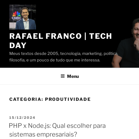
Pular
para
o
conteúdo
RAFAEL FRANCO | TECH
DAY
Meus textos desde 2005, tecnologia, marketing, política,
filosofia, e um pouco de tudo que me interessa.
Menu
CATEGORIA:
PRODUTIVIDADE
PUBLICADO
15/12/2024
EM
PHP x Node.js: Qual escolher para
sistemas empresariais?