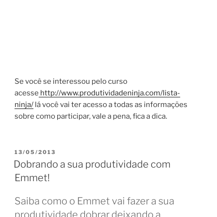
Se você se interessou pelo curso
acesse
http://www.produtividadeninja.com/lista-
ninja/
lá você vai ter acesso a todas as informações
sobre como participar, vale a pena, fica a dica.
PUBLICADO
13/05/2013
EM
Dobrando a sua produtividade com
Emmet!
Saiba como o Emmet vai fazer a sua
produtividade dobrar deixando a