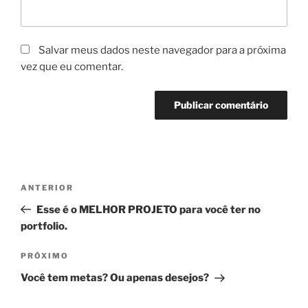
Salvar meus dados neste navegador para a próxima
vez que eu comentar.
Navegação
Post
ANTERIOR
de
anterior
Esse é o MELHOR PROJETO para você ter no
Post
portfolio.
Próximo
PRÓXIMO
post
Você tem metas? Ou apenas desejos?