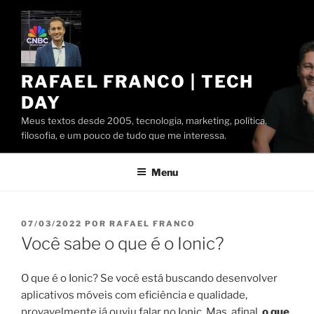
Pular
para
o
conteúdo
RAFAEL FRANCO | TECH
DAY
Meus textos desde 2005, tecnologia, marketing, política,
filosofia, e um pouco de tudo que me interessa.
Menu
PUBLICADO
07/03/2022
POR
RAFAEL FRANCO
EM
Você sabe o que é o Ionic?
O que é o Ionic? Se você está buscando desenvolver
aplicativos móveis com eficiência e qualidade,
provavelmente já ouviu falar no Ionic. Mas, afinal,
o que