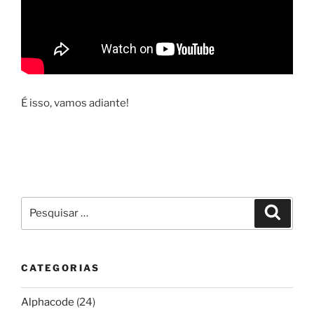
É isso, vamos adiante!
Pesquisar
Pesqui
por:
CATEGORIAS
Alphacode
(24)