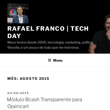
Pular
para
o
conteúdo
RAFAEL FRANCO | TECH
DAY
Meus textos desde 2005, tecnologia, marketing, política,
filosofia, e um pouco de tudo que me interessa.
Menu
MÊS:
AGOSTO 2015
PUBLICADO
04/08/2015
EM
Módulo Bcash Transparente para
Opencart