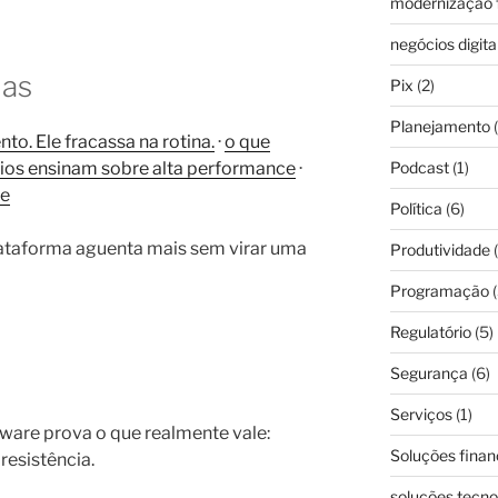
modernização f
negócios digita
das
Pix
(2)
Planejamento
(
to. Ele fracassa na rotina.
·
o que
ios ensinam sobre alta performance
·
Podcast
(1)
de
Política
(6)
lataforma aguenta mais sem virar uma
Produtividade
(
Programação
(
Regulatório
(5)
Segurança
(6)
Serviços
(1)
ware prova o que realmente vale:
Soluções finan
resistência.
soluções tecno