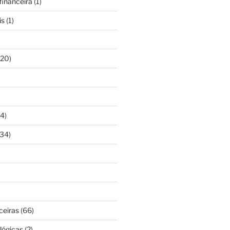
inanceira
(1)
is
(1)
20)
4)
34)
ceiras
(66)
lógicas
(2)