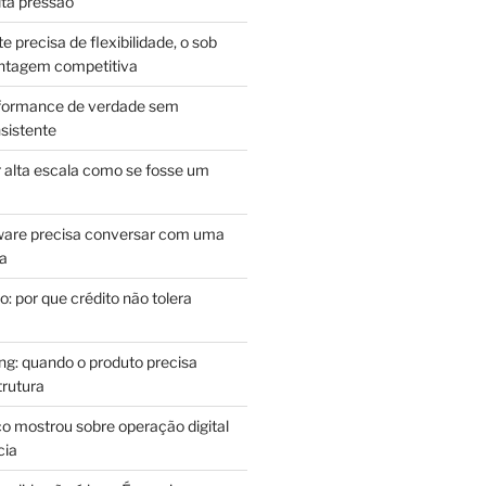
lta pressão
e precisa de flexibilidade, o sob
antagem competitiva
rformance de verdade sem
sistente
r alta escala como se fosse um
m
ware precisa conversar com uma
ca
: por que crédito não tolera
g: quando o produto precisa
rutura
o mostrou sobre operação digital
cia