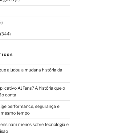
5)
(344)
TIGOS
 que ajudou a mudar a história da
licativo AJFans? A história que o
ão conta
ige performance, segurança e
ao mesmo tempo
ensinam menos sobre tecnologia e
isão