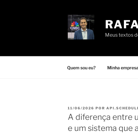
Pular
para
o
RAFA
conteúdo
Meus textos de
Quem sou eu?
Minha empresa
PUBLICADO
11/06/2026
POR
API.SCHEDUL
EM
A diferença entre 
e um sistema que 