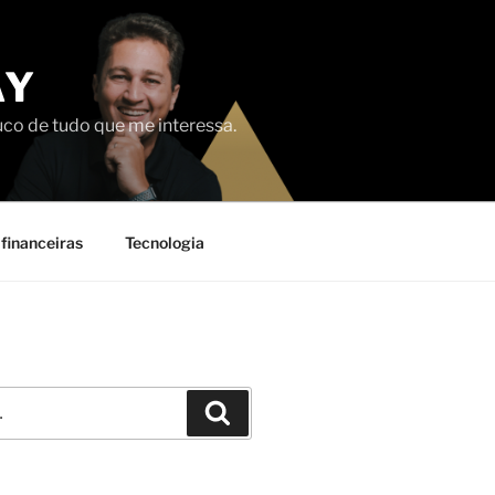
AY
uco de tudo que me interessa.
financeiras
Tecnologia
Pesquisar