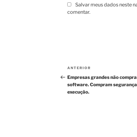
Salvar meus dados neste n
comentar.
Navegação
Post
ANTERIOR
de
anterior
Empresas grandes não compra
software. Compram segurança
Post
execução.