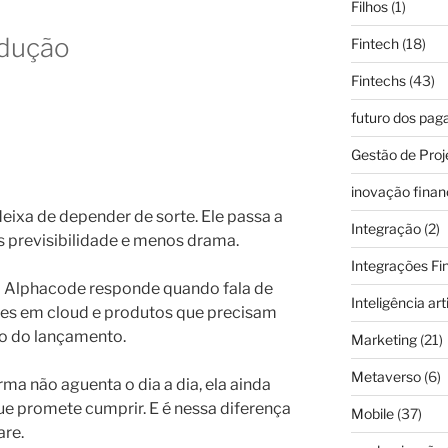
Filhos
(1)
odução
Fintech
(18)
Fintechs
(43)
futuro dos pa
Gestão de Proj
inovação finan
deixa de depender de sorte. Ele passa a
Integração
(2)
 previsibilidade e menos drama.
Integrações Fi
 a Alphacode responde quando fala de
Inteligência arti
ções em cloud e produtos que precisam
mo do lançamento.
Marketing
(21)
Metaverso
(6)
rma não aguenta o dia a dia, ela ainda
ue promete cumprir. E é nessa diferença
Mobile
(37)
are.