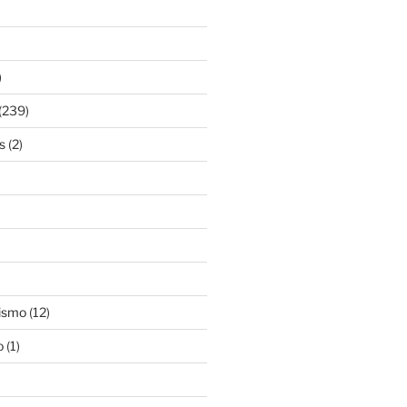
)
(239)
s
(2)
ismo
(12)
o
(1)