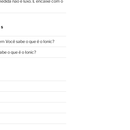
edida não é luxo. É encaixe com o
OS
em
Você sabe o que é o Ionic?
abe o que é o Ionic?