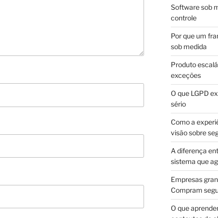
Software sob m
controle
Por que um fra
sob medida
Produto escalá
exceções
O que LGPD exi
sério
Como a experi
visão sobre se
A diferença en
sistema que a
Empresas gran
Compram segur
O que aprende