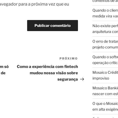
contextos de a
avegador para a próxima vez que eu
Quando o client
medida vira v
Não existe pe
arquitetura con
O erro de trata
projeto comu
Quando o soft
PRÓXIMO
Próximo
operação críti
post
m só
Como a experiência com fintech
Mosaico Crédito
 de
mudou nossa visão sobre
improviso
segurança
Mosaico Bankin
nascer com est
O que o Mosaic
em alta exigên