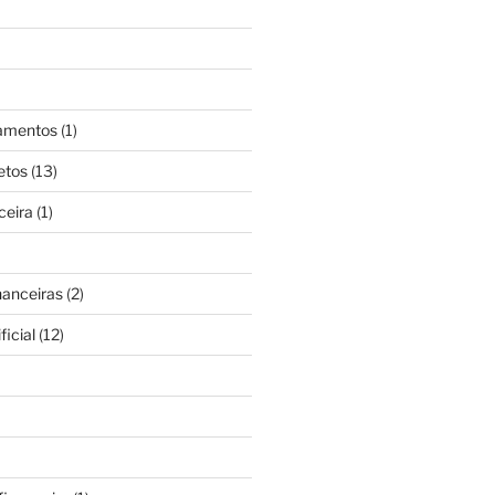
gamentos
(1)
etos
(13)
ceira
(1)
nanceiras
(2)
ficial
(12)