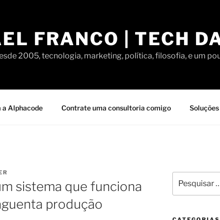
EL FRANCO | TECH D
sde 2005, tecnologia, marketing, política, filosofia, e um po
 a Alphacode
Contrate uma consultoria comigo
Soluções 
ER
Pesquisar
um sistema que funciona
por:
aguenta produção
CATEGORIAS