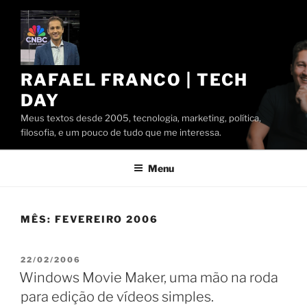
Pular
para
o
conteúdo
RAFAEL FRANCO | TECH
DAY
Meus textos desde 2005, tecnologia, marketing, política,
filosofia, e um pouco de tudo que me interessa.
Menu
MÊS:
FEVEREIRO 2006
PUBLICADO
22/02/2006
EM
Windows Movie Maker, uma mão na roda
para edição de vídeos simples.