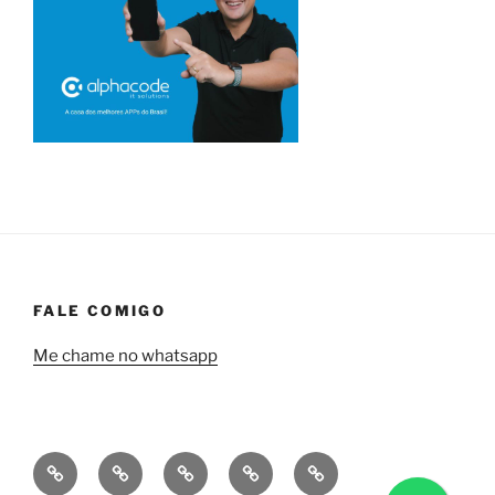
FALE COMIGO
Me chame no whatsapp
Quem
Minha
Contrate
Soluções
Tecnologia
sou
empresa
uma
financeiras