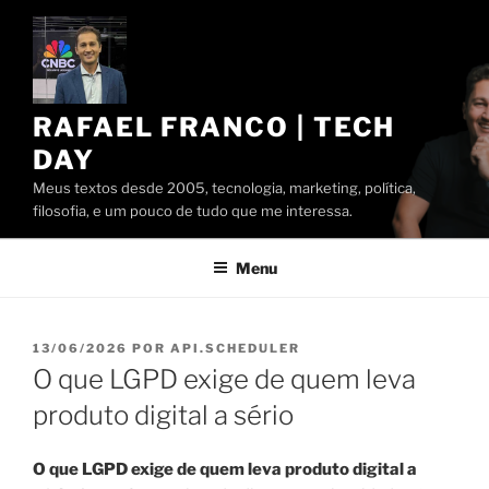
Pular
para
o
conteúdo
RAFAEL FRANCO | TECH
DAY
Meus textos desde 2005, tecnologia, marketing, política,
filosofia, e um pouco de tudo que me interessa.
Menu
PUBLICADO
13/06/2026
POR
API.SCHEDULER
EM
O que LGPD exige de quem leva
produto digital a sério
O que LGPD exige de quem leva produto digital a