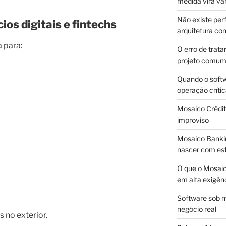
medida vira v
Não existe pe
ios digitais e fintechs
arquitetura con
a para:
O erro de trata
projeto comu
Quando o soft
operação críti
Mosaico Crédito
improviso
Mosaico Bankin
nascer com est
O que o Mosaic
em alta exigên
Software sob m
negócio real
 no exterior.