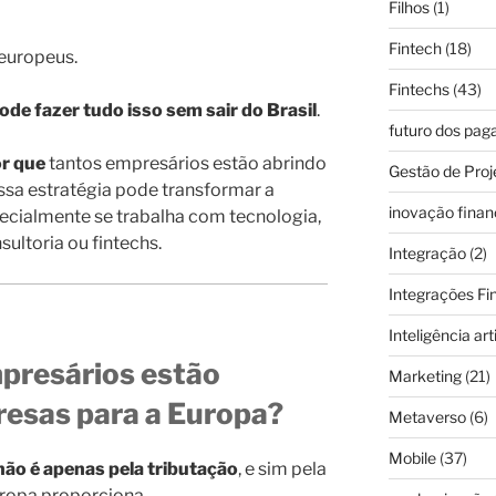
Filhos
(1)
Fintech
(18)
 europeus.
Fintechs
(43)
ode fazer tudo isso sem sair do Brasil
.
futuro dos pa
r que
tantos empresários estão abrindo
Gestão de Proj
sa estratégia pode transformar a
inovação finan
cialmente se trabalha com tecnologia,
sultoria ou fintechs.
Integração
(2)
Integrações Fi
Inteligência arti
presários estão
Marketing
(21)
resas para a Europa?
Metaverso
(6)
Mobile
(37)
não é apenas pela tributação
, e sim pela
ropa proporciona.