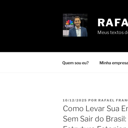
Pular
para
o
RAFA
conteúdo
Meus textos de
Quem sou eu?
Minha empresa
PUBLICADO
10/12/2025
POR
RAFAEL FRA
EM
Como Levar Sua Em
Sem Sair do Brasil