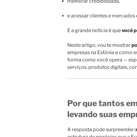
melhorar credibilidade,
e acessar clientes e mercados
E a grande notícia é que
você p
Neste artigo, vou te mostrar
po
empresas na Estônia e como es
forma como você opera — espe
serviços, produtos digitais, con
Por que tantos em
levando suas emp
A resposta pode surpreender:
estrutura de negócios
que a Eu