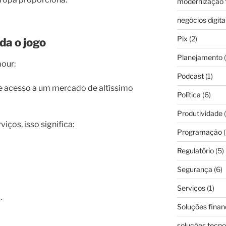
modernização f
negócios digita
Pix
(2)
da o jogo
Planejamento
(
our:
Podcast
(1)
e e acesso a um mercado de altíssimo
Política
(6)
Produtividade
(
iços, isso significa:
Programação
(
Regulatório
(5)
Segurança
(6)
Serviços
(1)
.
Soluções finan
soluções tecno