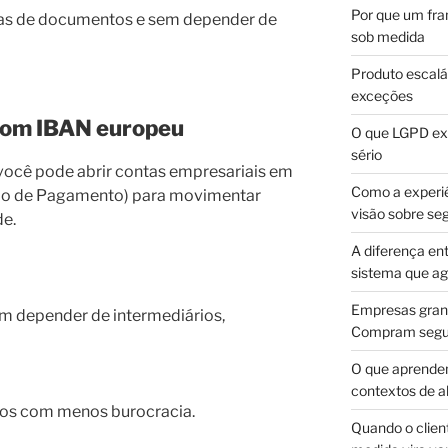
Por que um fra
lhas de documentos e sem depender de
sob medida
Produto escalá
exceções
 com IBAN europeu
O que LGPD exi
sério
ocê pode abrir contas empresariais em
Como a experi
ição de Pagamento) para movimentar
visão sobre se
de.
A diferença en
sistema que a
Empresas gran
m depender de intermediários,
Compram segur
O que aprende
contextos de a
ros com menos burocracia.
Quando o client