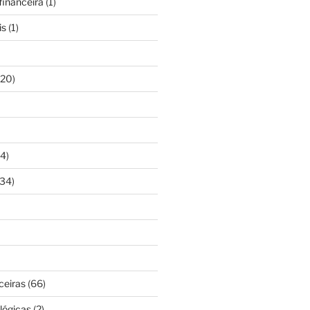
inanceira
(1)
is
(1)
20)
4)
34)
ceiras
(66)
lógicas
(2)