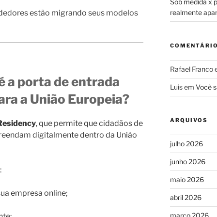
Sob medida x pr
ndedores estão migrando seus modelos
realmente apa
COMENTÁRI
Rafael Franco
é a porta de entrada
Luis
em
Você s
para a União Europeia?
ARQUIVOS
Residency
, que permite que cidadãos de
eendam digitalmente dentro da União
julho 2026
junho 2026
:
maio 2026
sua empresa online;
abril 2026
março 2026
nte;