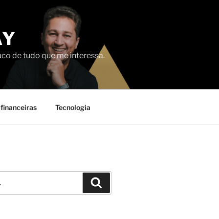
AY
uco de tudo que me interessa.
financeiras
Tecnologia
Pesquisar