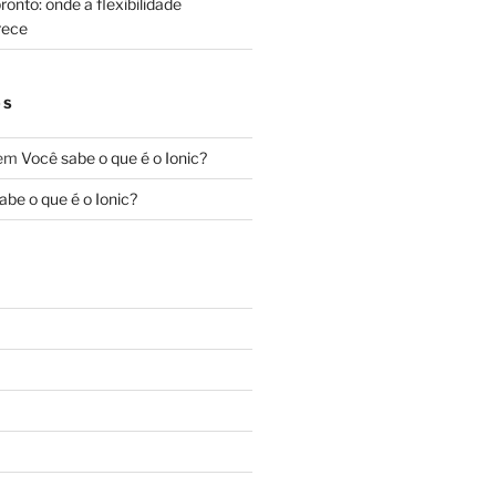
onto: onde a flexibilidade
rece
OS
em
Você sabe o que é o Ionic?
abe o que é o Ionic?