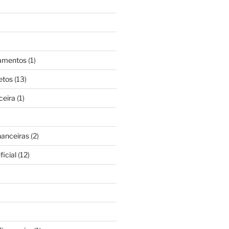
gamentos
(1)
etos
(13)
ceira
(1)
nanceiras
(2)
ficial
(12)