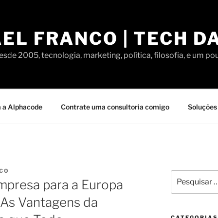
EL FRANCO | TECH D
sde 2005, tecnologia, marketing, política, filosofia, e um po
 a Alphacode
Contrate uma consultoria comigo
Soluções 
NCO
Pesquisar
presa para a Europa
por:
: As Vantagens da
CATEGORIAS