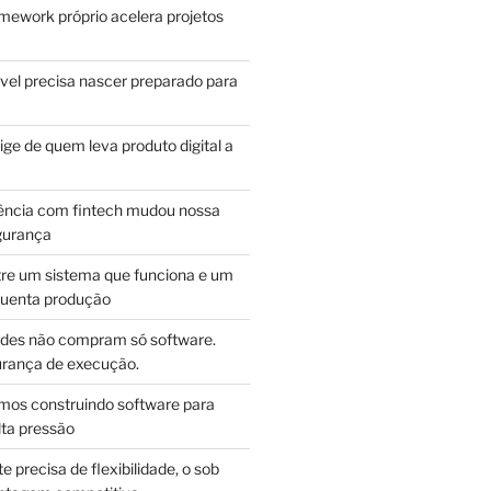
mework próprio acelera projetos
vel precisa nascer preparado para
ge de quem leva produto digital a
ência com fintech mudou nossa
gurança
tre um sistema que funciona e um
guenta produção
des não compram só software.
ança de execução.
mos construindo software para
lta pressão
e precisa de flexibilidade, o sob