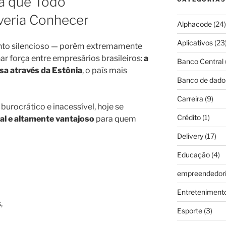
na que Todo
eria Conhecer
Alphacode
(24)
Aplicativos
(23
nto silencioso — porém extremamente
r força entre empresários brasileiros:
a
Banco Central
sa através da Estônia
, o país mais
Banco de dado
Carreira
(9)
burocrático e inacessível, hoje se
Crédito
(1)
gal e altamente vantajoso
para quem
Delivery
(17)
Educação
(4)
empreendedor
Entreteniment
,
Esporte
(3)