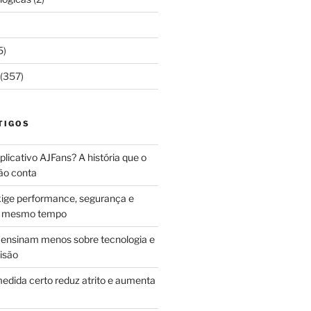
5)
(357)
TIGOS
licativo AJFans? A história que o
ão conta
ige performance, segurança e
ao mesmo tempo
ensinam menos sobre tecnologia e
isão
edida certo reduz atrito e aumenta