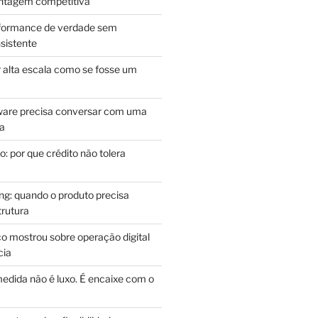
antagem competitiva
rformance de verdade sem
sistente
r alta escala como se fosse um
m
ware precisa conversar com uma
ca
: por que crédito não tolera
g: quando o produto precisa
rutura
o mostrou sobre operação digital
cia
edida não é luxo. É encaixe com o