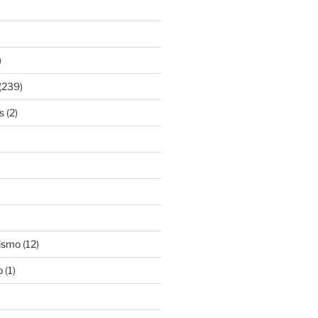
)
(239)
s
(2)
ismo
(12)
o
(1)