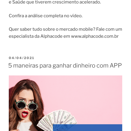
e Saúde que tiverem crescimento acelerado.
Confira a análise completa no vídeo.
Quer saber tudo sobre o mercado mobile? Fale com um
especialista da Alphacode em www.alphacode.com.br
PUBLICADO
04/04/2021
EM
5 maneiras para ganhar dinheiro com APP