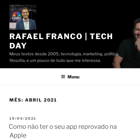
Pular
para
o
conteúdo
RAFAEL FRANCO | TECH
DAY
Meus textos desde 2005, tecnologia, marketing, política,
filosofia, e um pouco de tudo que me interessa.
Menu
MÊS:
ABRIL 2021
PUBLICADO
19/04/2021
EM
Como não ter o seu app reprovado na
Apple