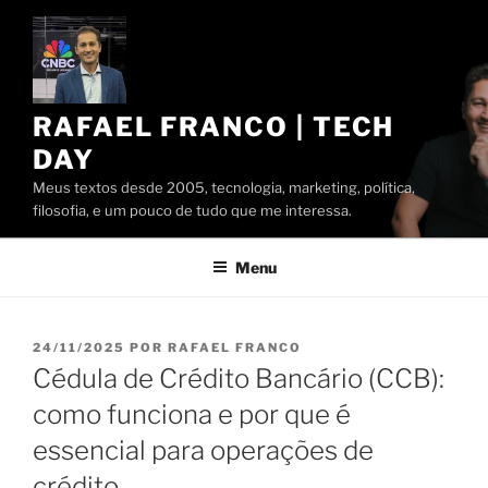
Pular
para
o
conteúdo
RAFAEL FRANCO | TECH
DAY
Meus textos desde 2005, tecnologia, marketing, política,
filosofia, e um pouco de tudo que me interessa.
Menu
PUBLICADO
24/11/2025
POR
RAFAEL FRANCO
EM
Cédula de Crédito Bancário (CCB):
como funciona e por que é
essencial para operações de
crédito