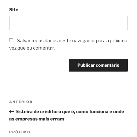
Site
Salvar meus dados neste navegador para a próxima
vez que eu comentar.
Navegação
Post
ANTERIOR
de
anterior
Esteira de crédito: o que é, como funciona e onde
Post
as empresas mais erram
Próximo
PRÓXIMO