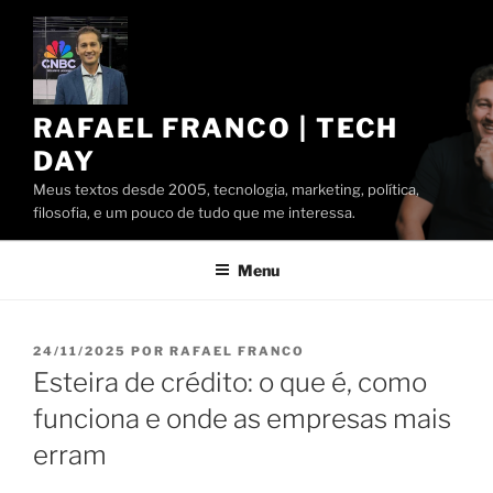
Pular
para
o
conteúdo
RAFAEL FRANCO | TECH
DAY
Meus textos desde 2005, tecnologia, marketing, política,
filosofia, e um pouco de tudo que me interessa.
Menu
PUBLICADO
24/11/2025
POR
RAFAEL FRANCO
EM
Esteira de crédito: o que é, como
funciona e onde as empresas mais
erram