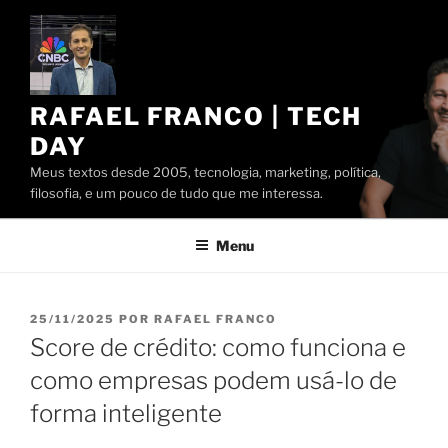
Pular
para
o
conteúdo
RAFAEL FRANCO | TECH
DAY
Meus textos desde 2005, tecnologia, marketing, política,
filosofia, e um pouco de tudo que me interessa.
Menu
PUBLICADO
25/11/2025
POR
RAFAEL FRANCO
EM
Score de crédito: como funciona e
como empresas podem usá-lo de
forma inteligente