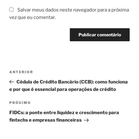
Salvar meus dados neste navegador para a próxima
vez que eu comentar.
Navegação
Post
ANTERIOR
de
anterior
Cédula de Crédito Bancário (CCB): como funciona
Post
e por que é essencial para operações de crédito
Próximo
PRÓXIMO
post
FIDCs: a ponte entre liquidez e crescimento para
fintechs e empresas financeiras