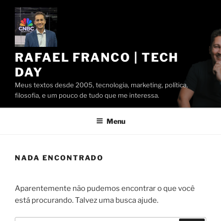
Pular
para
o
conteúdo
RAFAEL FRANCO | TECH
DAY
Meus textos desde 2005, tecnologia, marketing, política,
filosofia, e um pouco de tudo que me interessa.
Menu
NADA ENCONTRADO
Aparentemente não pudemos encontrar o que você
está procurando. Talvez uma busca ajude.