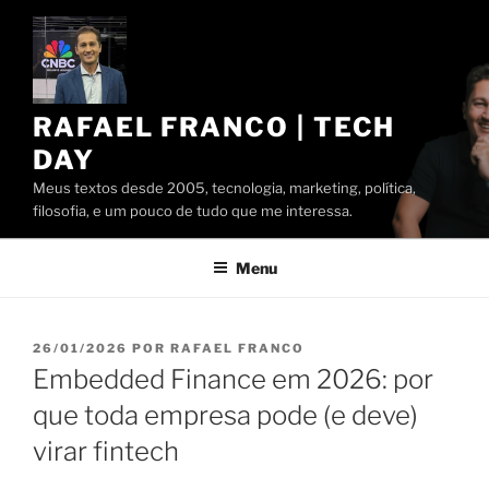
Pular
para
o
conteúdo
RAFAEL FRANCO | TECH
DAY
Meus textos desde 2005, tecnologia, marketing, política,
filosofia, e um pouco de tudo que me interessa.
Menu
PUBLICADO
26/01/2026
POR
RAFAEL FRANCO
EM
Embedded Finance em 2026: por
que toda empresa pode (e deve)
virar fintech