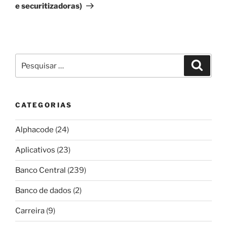
e securitizadoras)
Pesquisar
Pesqui
por:
CATEGORIAS
Alphacode
(24)
Aplicativos
(23)
Banco Central
(239)
Banco de dados
(2)
Carreira
(9)