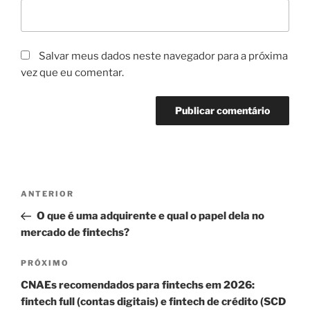
Salvar meus dados neste navegador para a próxima
vez que eu comentar.
Navegação
Post
ANTERIOR
de
anterior
O que é uma adquirente e qual o papel dela no
Post
mercado de fintechs?
Próximo
PRÓXIMO
post
CNAEs recomendados para fintechs em 2026:
fintech full (contas digitais) e fintech de crédito (SCD