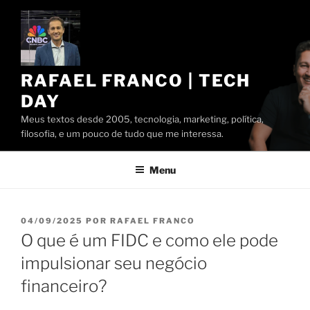
Pular
para
o
conteúdo
RAFAEL FRANCO | TECH
DAY
Meus textos desde 2005, tecnologia, marketing, política,
filosofia, e um pouco de tudo que me interessa.
Menu
PUBLICADO
04/09/2025
POR
RAFAEL FRANCO
EM
O que é um FIDC e como ele pode
impulsionar seu negócio
financeiro?