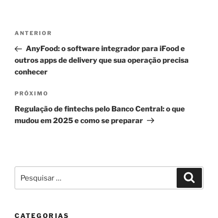
Navegação
Post
ANTERIOR
de
anterior
AnyFood: o software integrador para iFood e
Post
outros apps de delivery que sua operação precisa
conhecer
Próximo
PRÓXIMO
post
Regulação de fintechs pelo Banco Central: o que
mudou em 2025 e como se preparar
Pesquisar
Pesqui
por:
CATEGORIAS