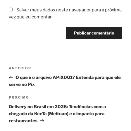
Salvar meus dados neste navegador para a próxima
vez que eu comentar.
Navegação
Post
ANTERIOR
de
anterior
O que é o arquivo APiX001? Entenda para que ele
Post
serve no Pix
Próximo
PRÓXIMO
post
Delivery no Brasil em 2026: Tendências com a
chegada da KeeTa (Meituan) e o impacto para
restaurantes