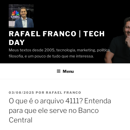
Pular
para
o
conteúdo
RAFAEL FRANCO | TECH
DAY
Meus textos desde 2005, tecnologia, marketing, política,
filosofia, e um pouco de tudo que me interessa.
Menu
PUBLICADO
03/08/2025
POR
RAFAEL FRANCO
EM
O que é o arquivo 4111? Entenda
para que ele serve no Banco
Central