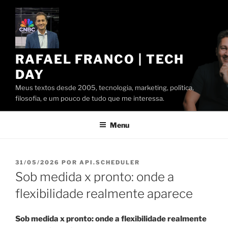
Pular
para
o
conteúdo
RAFAEL FRANCO | TECH
DAY
Meus textos desde 2005, tecnologia, marketing, política,
filosofia, e um pouco de tudo que me interessa.
Menu
PUBLICADO
31/05/2026
POR
API.SCHEDULER
EM
Sob medida x pronto: onde a
flexibilidade realmente aparece
Sob medida x pronto: onde a flexibilidade realmente