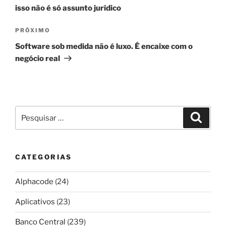
Post
isso não é só assunto jurídico
Próximo
PRÓXIMO
post
Software sob medida não é luxo. É encaixe com o
negócio real
Pesquisar
Pesqui
por:
CATEGORIAS
Alphacode
(24)
Aplicativos
(23)
Banco Central
(239)