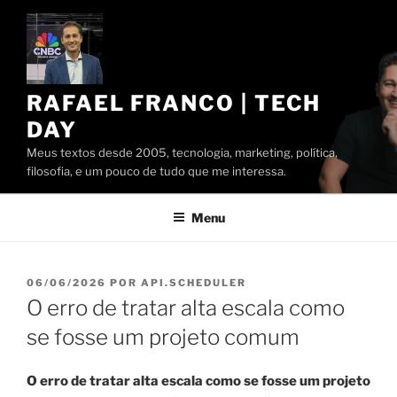
Pular
para
o
conteúdo
RAFAEL FRANCO | TECH
DAY
Meus textos desde 2005, tecnologia, marketing, política,
filosofia, e um pouco de tudo que me interessa.
Menu
PUBLICADO
06/06/2026
POR
API.SCHEDULER
EM
O erro de tratar alta escala como
se fosse um projeto comum
O erro de tratar alta escala como se fosse um projeto