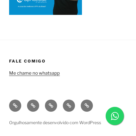
FALE COMIGO
Me chame no whatsapp
Quem
Minha
Contrate
Soluções
Tecnologia
sou
empresa
uma
financeiras
eu?
a
consultoria
Orgulhosamente desenvolvido com WordPress
Alphacode
comigo