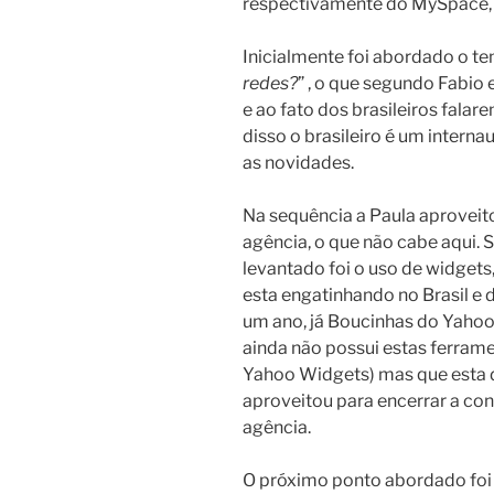
respectivamente do MySpace,
Inicialmente foi abordado o te
redes?
” , o que segundo Fabio
e ao fato dos brasileiros falar
disso o brasileiro é um interna
as novidades.
Na sequência a Paula aproveit
agência, o que não cabe aqui.
levantado foi o uso de widget
esta engatinhando no Brasil e
um ano, já Boucinhas do Yah
ainda não possui estas ferram
Yahoo Widgets) mas que esta 
aproveitou para encerrar a co
agência.
O próximo ponto abordado foi 