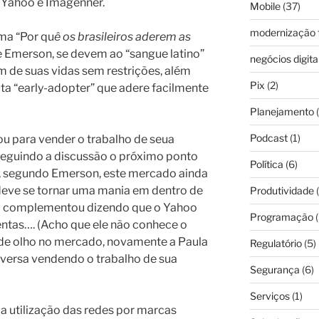
 Yahoo e Imagenner.
Mobile
(37)
modernização f
ma “Por qu
ê os brasileiros aderem as
 e Emerson, se devem ao “sangue latino”
negócios digita
em de suas vidas sem restrições, além
Pix
(2)
uta “early-adopter” que adere facilmente
Planejamento
(
Podcast
(1)
ou para vender o trabalho de seua
 Seguindo a discussão o próximo ponto
Política
(6)
s, segundo Emerson, este mercado ainda
 deve se tornar uma mania em dentro de
Produtividade
(
oo complementou dizendo que o Yahoo
Programação
(
entas…. (Acho que ele não conhece o
de olho no mercado, novamente a Paula
Regulatório
(5)
nversa vendendo o trabalho de sua
Segurança
(6)
Serviços
(1)
a utilização das redes por marcas