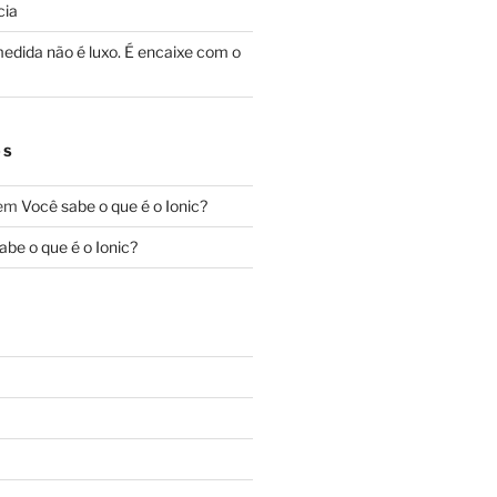
cia
edida não é luxo. É encaixe com o
OS
em
Você sabe o que é o Ionic?
abe o que é o Ionic?