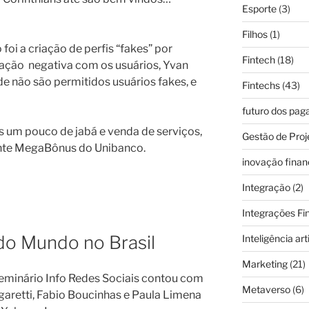
Esporte
(3)
Filhos
(1)
oi a criação de perfis “fakes” por
Fintech
(18)
ação negativa com os usuários, Yvan
 não são permitidos usuários fakes, e
Fintechs
(43)
futuro dos pa
 um pouco de jabá e venda de serviços,
Gestão de Proj
tante MegaBônus do Unibanco.
inovação finan
Integração
(2)
Integrações Fi
do Mundo no Brasil
Inteligência arti
Marketing
(21)
seminário Info Redes Sociais contou com
Metaverso
(6)
aretti, Fabio Boucinhas e Paula Limena