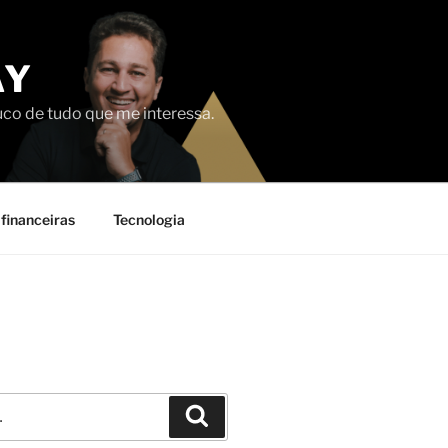
AY
uco de tudo que me interessa.
financeiras
Tecnologia
Pesquisar