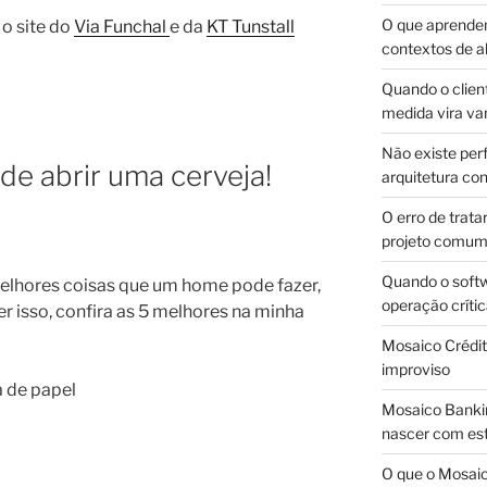
O que aprende
o site do
Via Funchal
e da
KT Tunstall
contextos de a
Quando o client
medida vira v
Não existe pe
de abrir uma cerveja!
arquitetura con
O erro de trata
projeto comu
Quando o soft
elhores coisas que um home pode fazer,
operação críti
er isso, confira as 5 melhores na minha
Mosaico Crédito
improviso
a de papel
Mosaico Bankin
nascer com est
O que o Mosaic