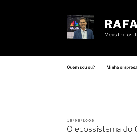
Pular
para
o
RAFA
conteúdo
Meus textos de
Quem sou eu?
Minha empresa
PUBLICADO
18/08/2008
EM
O ecossistema do 