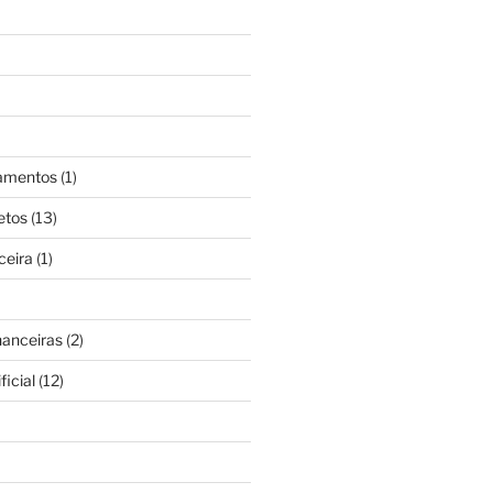
gamentos
(1)
etos
(13)
ceira
(1)
nanceiras
(2)
ficial
(12)