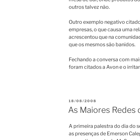
outros talvez não.
Outro exemplo negativo citado f
empresas, o que causa uma rel
acrescentou que na comunidade
que os mesmos são banidos.
Fechando a conversa com mais
foram citados a Avon e o irri
PUBLICADO
18/08/2008
EM
As Maiores Redes 
A primeira palestra do dia do 
as presenças de Emerson Caleg