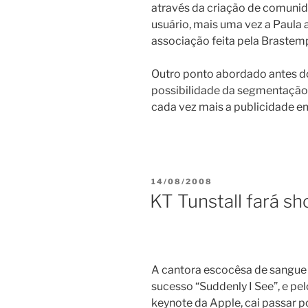
através da criação de comunid
usuário, mais uma vez a Paula 
associação feita pela Brastemp
Outro ponto abordado antes do
possibilidade da segmentação 
cada vez mais a publicidade em
PUBLICADO
14/08/2008
EM
KT Tunstall fará s
A cantora escocêsa de sangue 
sucesso “Suddenly I See”, e pe
keynote da Apple, cai passar 