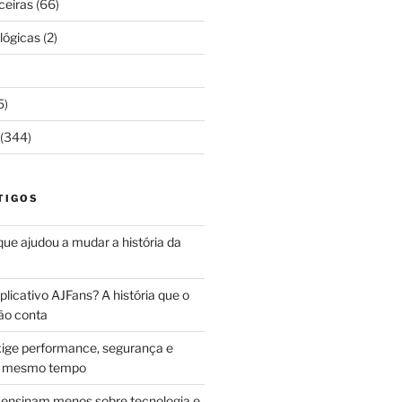
ceiras
(66)
lógicas
(2)
5)
(344)
TIGOS
 que ajudou a mudar a história da
licativo AJFans? A história que o
ão conta
ige performance, segurança e
ao mesmo tempo
ensinam menos sobre tecnologia e