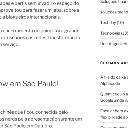
Soluções finan
ades e perfis sem invadir o espaço do
aproveitou para fazer um jaba, sobre a
soluções tecno
 a blogueiros internacionais.
Techday
(10)
 encerramento do painel foi a grande
Tecnologia
(13
de usuários nas redes, transformando
Uncategorized
 serviço.
ÚLTIMOS AR
A fila do caixa
how em São Paulo!
Alphacode
Quem criou o ap
Google ainda n
Escalar bem ex
chinês que ficou conhecida pelo
flexibilidade 
los nerds pela apresentação surante um
por São Paulo em Outubro.
Cases grandes 