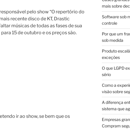
mais sobre dec
 responsável pelo show “O repertório do
Software sob m
ais recente disco de KT, Drastic
controle
altar músicas de todas as fases de sua
 para 15 de outubro e os preços são.
Por que um fra
sob medida
Produto escalá
exceções
O que LGPD exi
sério
Como a experi
visão sobre se
A diferença en
sistema que a
retendo ir ao show, se bem que os
Empresas gran
Compram segur