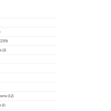
)
(239)
s
(2)
ismo
(12)
o
(1)