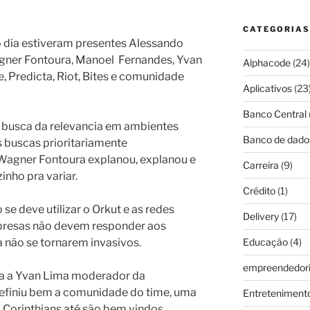
CATEGORIAS
 dia estiveram presentes Alessando
gner Fontoura, Manoel Fernandes, Yvan
Alphacode
(24)
, Predicta, Riot, Bites e comunidade
Aplicativos
(23
Banco Central
a busca da relevancia em ambientes
Banco de dado
 buscas prioritariamente
Wagner Fontoura explanou, explanou e
Carreira
(9)
nho pra variar.
Crédito
(1)
 deve utilizar o Orkut e as redes
Delivery
(17)
empresas não devem responder aos
 não se tornarem invasivos.
Educação
(4)
empreendedor
da a Yvan Lima moderador da
efiniu bem a comunidade do time, uma
Entreteniment
 Corinthians até são bem vindos…