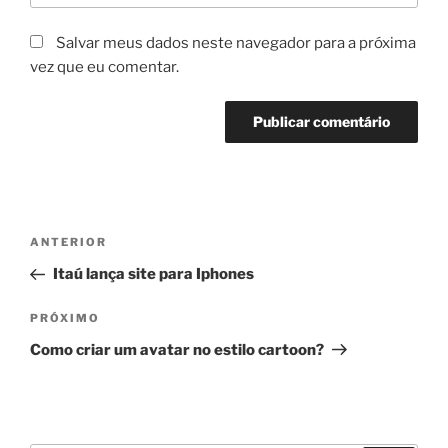
Salvar meus dados neste navegador para a próxima
vez que eu comentar.
Navegação
Post
ANTERIOR
de
anterior
Itaú lança site para Iphones
Post
Próximo
PRÓXIMO
post
Como criar um avatar no estilo cartoon?