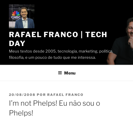
Pular
para
o
conteúdo
RAFAEL FRANCO | TECH
DAY
Meus textos desde 2005, tecnologia, marketing, política,
filosofia, e um pouco de tudo que me interessa.
Menu
PUBLICADO
20/08/2008
POR
RAFAEL FRANCO
EM
I’m not Phelps! Eu não sou o
Phelps!