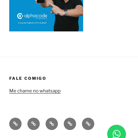
FALE COMIGO
Me chame no whatsapp
Quem
Minha
Contrate
Soluções
Tecnologia
sou
empresa
uma
financeiras
eu?
a
consultoria