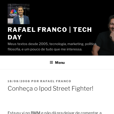
Pular
para
o
conteúdo
RAFAEL FRANCO | TECH
DAY
Meus textos desde 2005, tecnologia, marketing, política,
filosofia, e um pouco de tudo que me interessa.
Menu
PUBLICADO
18/08/2008
POR
RAFAEL FRANCO
EM
Conheça o Ipod Street Fighter!
Esta eu vi no
BMM
e não dá pra deixar de comentar, a