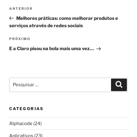
Navegação
Post
ANTERIOR
de
anterior
Melhores práticas: como melhorar produtos e
Post
serviços através de redes sociais
Próximo
PRÓXIMO
post
E a Claro pisou na bola mais uma vez…
Pesquisar
Pesqui
por:
CATEGORIAS
Alphacode
(24)
Aplicativos
(23)