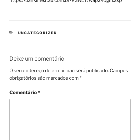
https://bankline.itau.com.br/VSNET/wap2/login.asp
CATEGORIAS
UNCATEGORIZED
Deixe um comentário
O seu endereço de e-mail não será publicado.
Campos
obrigatórios são marcados com
*
Comentário
*