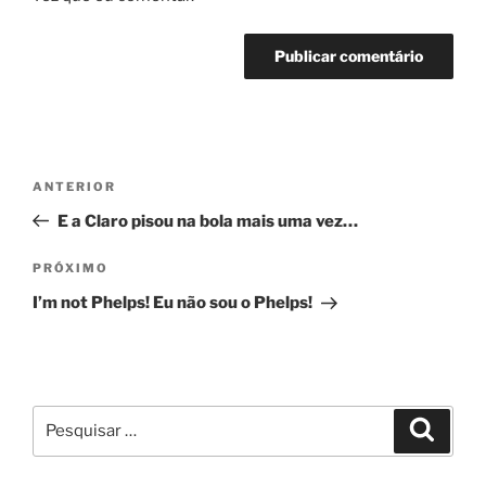
Navegação
Post
ANTERIOR
de
anterior
E a Claro pisou na bola mais uma vez…
Post
Próximo
PRÓXIMO
post
I’m not Phelps! Eu não sou o Phelps!
Pesquisar
Pesqui
por: