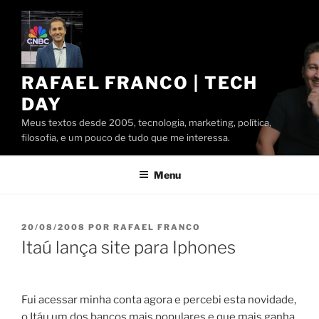
Pular
para
o
conteúdo
RAFAEL FRANCO | TECH
DAY
Meus textos desde 2005, tecnologia, marketing, política,
filosofia, e um pouco de tudo que me interessa.
Menu
PUBLICADO
20/08/2008
POR
RAFAEL FRANCO
EM
Itaú lança site para Iphones
Fui acessar minha conta agora e percebi esta novidade,
o Itáu um dos bancos mais populares e que mais ganha