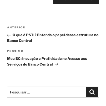
Navegação
Post
ANTERIOR
de
anterior
O que é PSTI? Entenda o papel dessa estrutura no
Post
Banco Central
Próximo
PRÓXIMO
post
Meu BC: Inovação e Praticidade no Acesso aos
Serviços do Banco Central
Pesquisar
Pesqui
por: