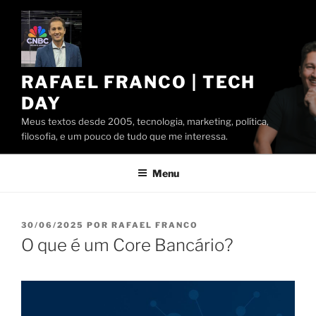
Pular
para
o
conteúdo
RAFAEL FRANCO | TECH
DAY
Meus textos desde 2005, tecnologia, marketing, política,
filosofia, e um pouco de tudo que me interessa.
Menu
PUBLICADO
30/06/2025
POR
RAFAEL FRANCO
EM
O que é um Core Bancário?