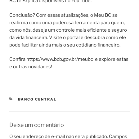
BC te Explica disponíveis no YouTube.
Conclusão? Com essas atualizações, o Meu BC se
reafirma como uma poderosa ferramenta para quem,
como nós, deseja um controle mais eficiente e seguro
da vida financeira. Visite o portal e descubra como ele
pode facilitar ainda mais o seu cotidiano financeiro.
Confira
https://www.bcb.gov.br/meubc
e explore estas
e outras novidades!
CATEGORIAS
BANCO CENTRAL
Deixe um comentário
O seu endereço de e-mail não será publicado.
Campos