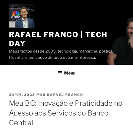
Pular
para
o
conteúdo
RAFAEL FRANCO | TECH
DAY
Meus textos desde 2005, tecnologia, marketing, política,
filosofia, e um pouco de tudo que me interessa.
Menu
PUBLICADO
30/06/2025
POR
RAFAEL FRANCO
EM
Meu BC: Inovação e Praticidade no
Acesso aos Serviços do Banco
Central