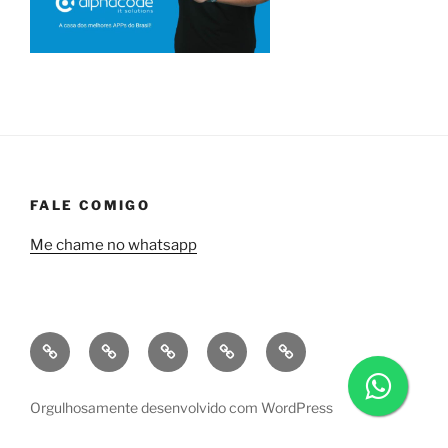
FALE COMIGO
Me chame no whatsapp
Quem
Minha
Contrate
Soluções
Tecnologia
sou
empresa
uma
financeiras
eu?
a
consultoria
Orgulhosamente desenvolvido com WordPress
Alphacode
comigo