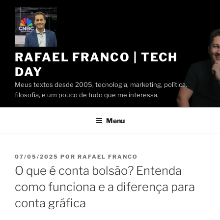
Pular
para
o
conteúdo
RAFAEL FRANCO | TECH
DAY
Meus textos desde 2005, tecnologia, marketing, política,
filosofia, e um pouco de tudo que me interessa.
Menu
PUBLICADO
07/05/2025
POR
RAFAEL FRANCO
EM
O que é conta bolsão? Entenda
como funciona e a diferença para
conta gráfica