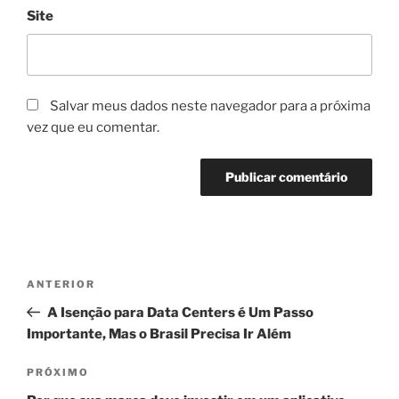
Site
Salvar meus dados neste navegador para a próxima
vez que eu comentar.
Navegação
Post
ANTERIOR
de
anterior
A Isenção para Data Centers é Um Passo
Post
Importante, Mas o Brasil Precisa Ir Além
Próximo
PRÓXIMO
post