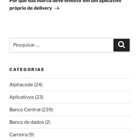
Por que sua marca deve investir em um aplicativo
próprio de delivery
Pesquisar
Pesqui
por:
CATEGORIAS
Alphacode
(24)
Aplicativos
(23)
Banco Central
(239)
Banco de dados
(2)
Carreira
(9)