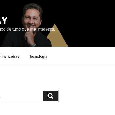
AY
uco de tudo que me interessa.
financeiras
Tecnologia
Pesquisar