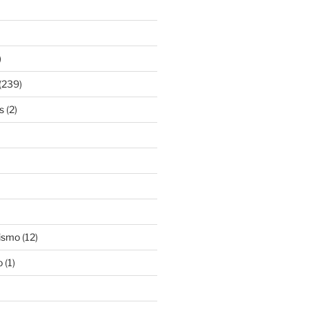
)
(239)
s
(2)
ismo
(12)
o
(1)