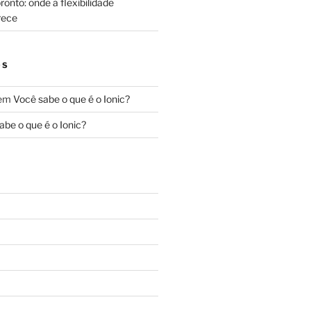
onto: onde a flexibilidade
rece
OS
em
Você sabe o que é o Ionic?
abe o que é o Ionic?