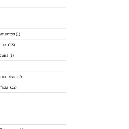
gamentos
(1)
etos
(13)
ceira
(1)
nanceiras
(2)
ficial
(12)