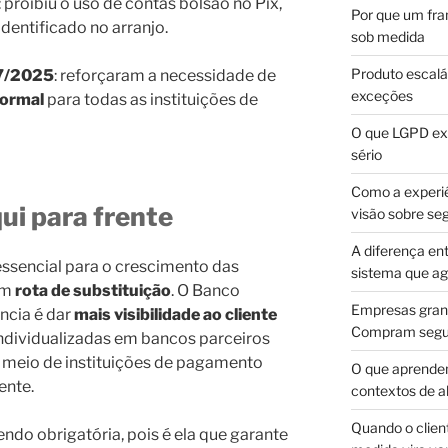
: proibiu o uso de contas bolsão no Pix,
Por que um fra
identificado no arranjo.
sob medida
Produto escalá
97/2025
: reforçaram a necessidade de
exceções
formal
para todas as instituições de
O que LGPD exi
sério
Como a experi
ui para frente
visão sobre se
A diferença en
essencial para o crescimento das
sistema que a
 em
rota de substituição
. O Banco
Empresas gran
ência é dar
mais visibilidade ao cliente
Compram segur
 individualizadas em bancos parceiros
or meio de instituições de pagamento
O que aprende
ente.
contextos de a
Quando o client
endo obrigatória, pois é ela que garante