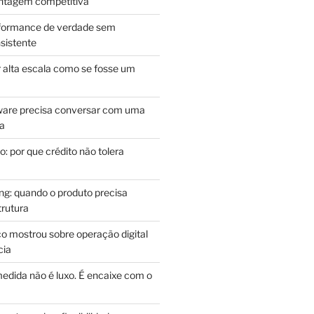
antagem competitiva
rformance de verdade sem
sistente
r alta escala como se fosse um
m
ware precisa conversar com uma
ca
: por que crédito não tolera
g: quando o produto precisa
rutura
o mostrou sobre operação digital
cia
edida não é luxo. É encaixe com o