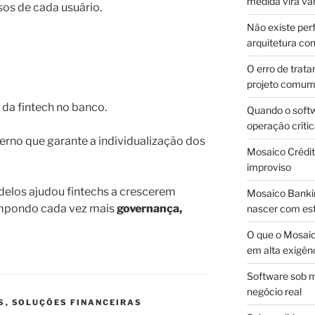
medida vira v
sos de cada usuário.
Não existe pe
arquitetura con
O erro de trata
projeto comu
 da fintech no banco.
Quando o soft
operação críti
terno que garante a individualização dos
Mosaico Crédito
improviso
elos ajudou fintechs a crescerem
Mosaico Bankin
impondo cada vez mais
governança,
nascer com est
O que o Mosaic
em alta exigên
Software sob m
negócio real
S
,
SOLUÇÕES FINANCEIRAS