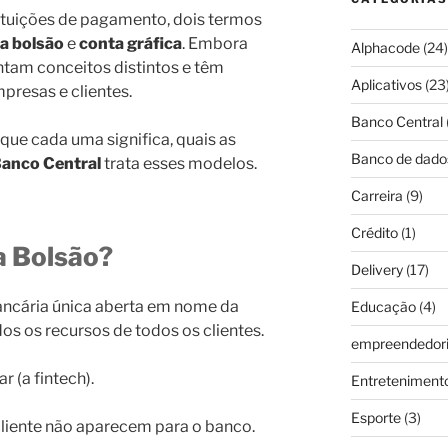
tituições de pagamento, dois termos
a bolsão
e
conta gráfica
. Embora
Alphacode
(24)
ntam conceitos distintos e têm
Aplicativos
(23
presas e clientes.
Banco Central
 que cada uma significa, quais as
Banco de dado
anco Central
trata esses modelos.
Carreira
(9)
Crédito
(1)
a Bolsão?
Delivery
(17)
ncária única aberta em nome da
Educação
(4)
os os recursos de todos os clientes.
empreendedor
r (a fintech).
Entreteniment
Esporte
(3)
cliente não aparecem para o banco.