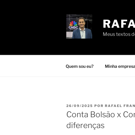
Pular
para
o
RAFA
conteúdo
Meus textos de
Quem sou eu?
Minha empresa
PUBLICADO
26/09/2025
POR
RAFAEL FRA
EM
Conta Bolsão x Con
diferenças