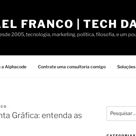
EL FRANCO | TECH D
sde 2005, tecnologia, marketing, política, filosofia, e um po
 a Alphacode
Contrate uma consultoria comigo
Soluções 
NCO
Pesquisar
ta Gráfica: entenda as
por:
CATEGORIAS