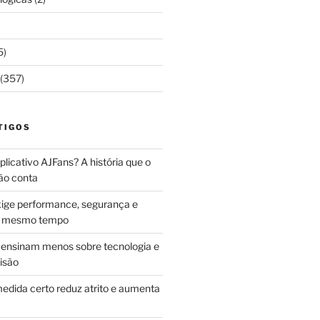
5)
(357)
TIGOS
licativo AJFans? A história que o
ão conta
ige performance, segurança e
ao mesmo tempo
ensinam menos sobre tecnologia e
isão
edida certo reduz atrito e aumenta