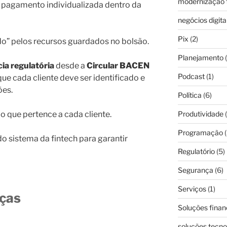
modernização f
 pagamento individualizada dentro da
negócios digita
Pix
(2)
do” pelos recursos guardados no bolsão.
Planejamento
(
ia regulatória
desde a
Circular BACEN
Podcast
(1)
ue cada cliente deve ser identificado e
ões.
Política
(6)
o que pertence a cada cliente.
Produtividade
(
Programação
(
o sistema da fintech para garantir
Regulatório
(5)
Segurança
(6)
Serviços
(1)
nças
Soluções finan
soluções tecno