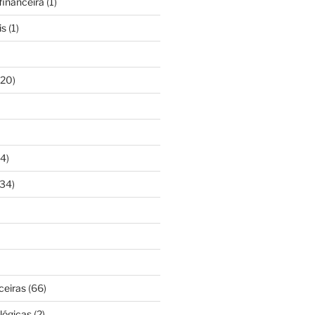
inanceira
(1)
is
(1)
20)
4)
34)
ceiras
(66)
lógicas
(2)