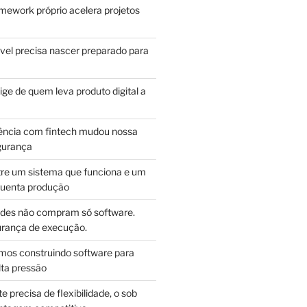
mework próprio acelera projetos
vel precisa nascer preparado para
ge de quem leva produto digital a
ência com fintech mudou nossa
gurança
tre um sistema que funciona e um
guenta produção
des não compram só software.
ança de execução.
mos construindo software para
lta pressão
e precisa de flexibilidade, o sob