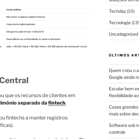
Techday
(10)
Tecnologia
(13
Uncategorized
ÚLTIMOS AR
Quem criou o ap
Google ainda n
 Central
Escalar bem ex
ou que os recursos de clientes em
flexibilidade 
rimônio separado da
fintech
.
Cases grandes 
mais sobre dec
gou fintechs a manter registros
ficas).
Software sob m
controle